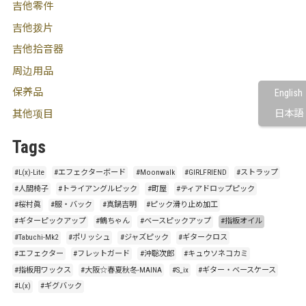
吉他零件
吉他拨片
吉他拾音器
周边用品
保养品
English
其他项目
日本語
Tags
#L(x)-Lite
#エフェクターボード
#Moonwalk
#GIRLFRIEND
#ストラップ
#人間椅子
#トライアングルピック
#町屋
#ティアドロップピック
#桜村眞
#服・バック
#真鍋吉明
#ピック滑り止め加工
#ギターピックアップ
#鶴ちゃん
#ベースピックアップ
#指板オイル
#Tabuchi-Mk2
#ポリッシュ
#ジャズピック
#ギタークロス
#エフェクター
#フレットガード
#沖聡次郎
#キュウソネコカミ
#指板用ワックス
#大阪☆春夏秋冬-MAINA
#S_ix
#ギター・ベースケース
#L(x)
#ギグバック