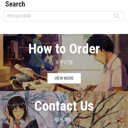
Search
How to Order
关于订货
VIEW MORE
Contact Us
联系我们