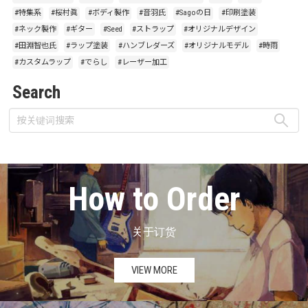
#特集系
#桜村眞
#ボディ製作
#音羽氏
#Sagoの日
#印刷塗装
#ネック製作
#ギター
#Seed
#ストラップ
#オリジナルデザイン
#田淵智也氏
#ラップ塗装
#ハンブレダーズ
#オリジナルモデル
#時雨
#カスタムラップ
#でらし
#レーザー加工
Search
How to Order
关于订货
VIEW MORE