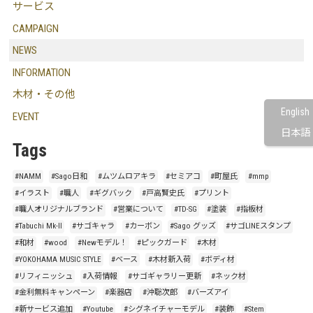
サービス
CAMPAIGN
NEWS
INFORMATION
木材・その他
English
EVENT
日本語
Tags
#NAMM
#Sago日和
#ムツムロアキラ
#セミアコ
#町屋氏
#mmp
#イラスト
#職人
#ギグバック
#戸高賢史氏
#プリント
#職人オリジナルブランド
#営業について
#TD-SG
#塗装
#指板材
#Tabuchi Mk-Ⅱ
#サゴキャラ
#カーボン
#Sago グッズ
#サゴLINEスタンプ
#和材
#wood
#Newモデル！
#ピックガード
#木材
#YOKOHAMA MUSIC STYLE
#ベース
#木材新入荷
#ボディ材
#リフィニッシュ
#入荷情報
#サゴギャラリー更新
#ネック材
#金利無料キャンペーン
#楽器店
#沖聡次郎
#バーズアイ
#新サービス追加
#Youtube
#シグネイチャーモデル
#装飾
#Stem