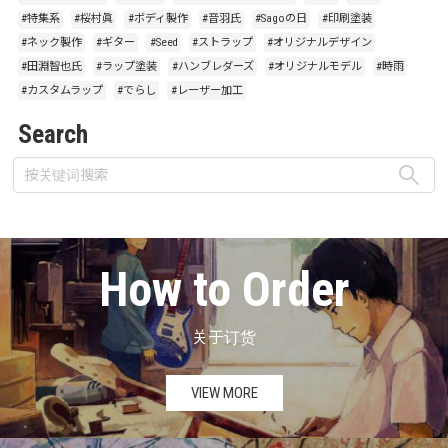
#特集系
#桜村眞
#ボディ製作
#音羽氏
#Sagoの日
#印刷塗装
#ネック製作
#ギター
#Seed
#ストラップ
#オリジナルデザイン
#田淵智也氏
#ラップ塗装
#ハンブレダーズ
#オリジナルモデル
#時雨
#カスタムラップ
#でらし
#レーザー加工
Search
How to Order
关于订货
VIEW MORE