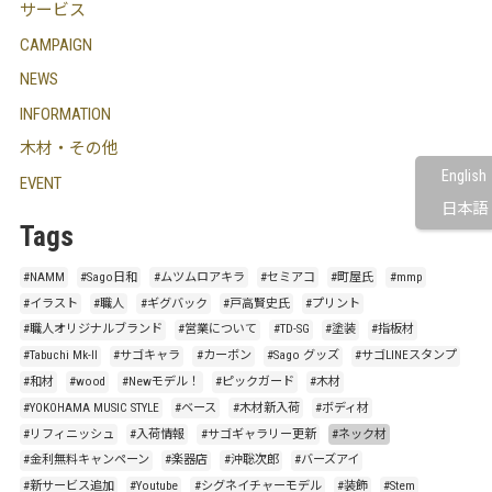
サービス
CAMPAIGN
NEWS
INFORMATION
木材・その他
English
EVENT
日本語
Tags
#NAMM
#Sago日和
#ムツムロアキラ
#セミアコ
#町屋氏
#mmp
#イラスト
#職人
#ギグバック
#戸高賢史氏
#プリント
#職人オリジナルブランド
#営業について
#TD-SG
#塗装
#指板材
#Tabuchi Mk-Ⅱ
#サゴキャラ
#カーボン
#Sago グッズ
#サゴLINEスタンプ
#和材
#wood
#Newモデル！
#ピックガード
#木材
#YOKOHAMA MUSIC STYLE
#ベース
#木材新入荷
#ボディ材
#リフィニッシュ
#入荷情報
#サゴギャラリー更新
#ネック材
#金利無料キャンペーン
#楽器店
#沖聡次郎
#バーズアイ
#新サービス追加
#Youtube
#シグネイチャーモデル
#装飾
#Stem