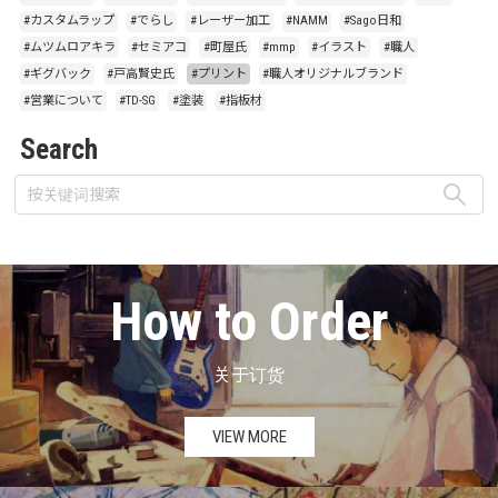
#カスタムラップ
#でらし
#レーザー加工
#NAMM
#Sago日和
#ムツムロアキラ
#セミアコ
#町屋氏
#mmp
#イラスト
#職人
#ギグバック
#戸高賢史氏
#プリント
#職人オリジナルブランド
#営業について
#TD-SG
#塗装
#指板材
Search
How to Order
关于订货
VIEW MORE