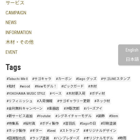
サービス
CAMPAIGN
NEWS
INFORMATION
木材・その他
English
EVENT
日本語
Tags
#Tabuchi Mk-Ⅱ
#サゴキャラ
#カーボン
#Sago グッズ
#サゴLINEスタンプ
#和材
#wood
#Newモデル！
#ピックガード
#木材
#YOKOHAMA MUSIC STYLE
#ベース
#木材新入荷
#ボディ材
#リフィニッシュ
#入荷情報
#サゴギャラリー更新
#ネック材
#金利無料キャンペーン
#楽器店
#沖聡次郎
#バーズアイ
#新サービス追加
#Youtube
#シグネイチャーモデル
#装飾
#Stem
#特集系
#桜村眞
#ボディ製作
#音羽氏
#Sagoの日
#印刷塗装
#ネック製作
#ギター
#Seed
#ストラップ
#オリジナルデザイン
#田淵智也氏
#ラップ塗装
#ハンブレダーズ
#オリジナルモデル
#時雨