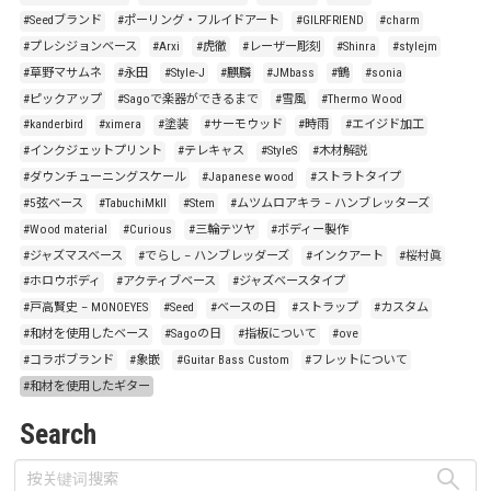
#Seedブランド
#ポーリング・フルイドアート
#GILRFRIEND
#charm
#プレシジョンベース
#Arxi
#虎徹
#レーザー彫刻
#Shinra
#stylejm
#草野マサムネ
#永田
#Style-J
#麒麟
#JMbass
#鶴
#sonia
#ピックアップ
#Sagoで楽器ができるまで
#雪風
#Thermo Wood
#kanderbird
#ximera
#塗装
#サーモウッド
#時雨
#エイジド加工
#インクジェットプリント
#テレキャス
#StyleS
#木材解説
#ダウンチューニングスケール
#Japanese wood
#ストラトタイプ
#5弦ベース
#TabuchiMkII
#Stem
#ムツムロアキラ – ハンブレッターズ
#Wood material
#Curious
#三輪テツヤ
#ボディー製作
#ジャズマスベース
#でらし – ハンブレッダーズ
#インクアート
#桜村眞
#ホロウボディ
#アクティブベース
#ジャズベースタイプ
#戸高賢史 – MONOEYES
#Seed
#ベースの日
#ストラップ
#カスタム
#和材を使用したベース
#Sagoの日
#指板について
#ove
#コラボブランド
#象嵌
#Guitar Bass Custom
#フレットについて
#和材を使用したギター
Search