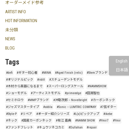
オーダーメイド参考
ARTIST INFO
HOT INFORMATION
未分類
NEWS
BLOG
Tags
English
日本語
#defi
#ギター初心者
#MINA
#Aged Finish (relic)
#Stemブランド
#オリジナルピック
#ridill
#スチューデントモデル
#木材から楽器になるまで
#スーパーロングスケール
#NAMMSHOW
#ショーモデル
#アーティストモデル
#primeedge
#田淵智也
#セミホロウ
#MMPブランド
#沖聡次郎 – Novelbright
#カーボンネック
#ジャズマスタータイプ
#aldila
#Sonic – LUMTRIC COMPANY
#7弦ギター
#Style-P
#リペア
#オーダー紹介シリーズ
#L(x)ピックアップ
#ikebe
#ネック
#国産カーボンネック
#有江 嘉典
#NAMM SHOW
#Ymir7
#Ymir
#ファンドフレット
#キュウソネコカミ
#Dullahan
#repair