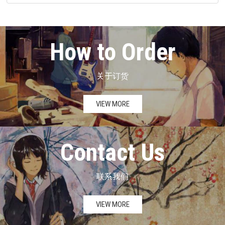
How to Order
关于订货
VIEW MORE
Contact Us
联系我们
VIEW MORE