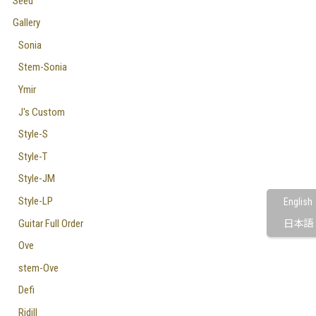
Seed
Gallery
Sonia
Stem-Sonia
Ymir
J's Custom
Style-S
Style-T
Style-JM
Style-LP
English
Guitar Full Order
日本語
Ove
stem-Ove
Defi
Ridill