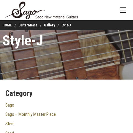
HOME
Guitar&Bass
Gallery
Style-J
Style-J
Category
Sago
Sago – Monthly Master Piece
Stem