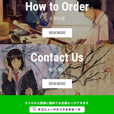
How to Order
关于订货
VIEW MORE
Contact Us
联系我们
VIEW MORE