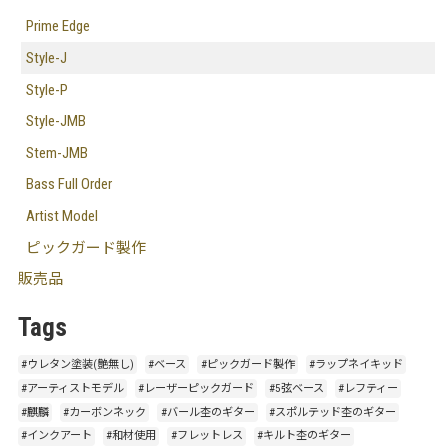
Prime Edge
Style-J
Style-P
Style-JMB
Stem-JMB
Bass Full Order
Artist Model
ピックガード製作
販売品
Tags
#ウレタン塗装(艶無し)
#ベース
#ピックガード製作
#ラップネイキッド
#アーティストモデル
#レーザーピックガード
#5弦ベース
#レフティー
#麒麟
#カーボンネック
#バール杢のギター
#スポルテッド杢のギター
#インクアート
#和材使用
#フレットレス
#キルト杢のギター