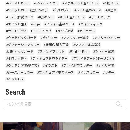
#バーストカラー
#マルチレイヤー
#スポルテッド杢のベース
#6弦ベース
#ソリッドカラー(塗りつぶし)
#印刷ボディ
#バール杢のベース
#漆塗り
#モデル解説ページ
#8弦ギター
#キルト杢のベース
#サーモネック
#エイジド加工
#sago
#フレイム杢のベース
#バインディング
#サーモボディ
#アーチトップ
#ラップ塗装
#ナチュラル
#ウッドピックガード
#7弦ギター
#シンラッカー塗装
#メタリックカラー
#グラデーションカラー
#楽器店 購入可能
#シンフィルム塗装
#印刷ピックガード
#ファンドフレット
#English Page
#ラッカー塗装
#ホロウボディ
#フィギュアド杢のギター
#フルイドアート(ポーリング)
#ウレタン塗装(艶有り)
#イラスト
#フレイム杢のギター
#オイル塗装
#シースルーカラー
#フィギュアド杢のベース
#ドレスカラー
#ギター
#ヘッドレス
Search