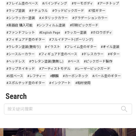
#フレイム杢のベース
#バインディング
#サーモボディ
#アーチトップ
#ラップ塗装
#ナチュラル
#ウッドピックガード
#7弦ギター
#シンラッカー塗装
#メタリックカラー
#グラデーションカラー
#楽器店 購入可能
#シンフィルム塗装
#印刷ピックガード
#ファンドフレット
#English Page
#ラッカー塗装
#ホロウボディ
#フィギュアド杢のギター
#フルイドアート(ポーリング)
#ウレタン塗装(艶有り)
#イラスト
#フレイム杢のギター
#オイル塗装
#シースルーカラー
#フィギュアド杢のベース
#ドレスカラー
#ギター
#ヘッドレス
#ウレタン塗装(艶無し)
#ベース
#ピックガード製作
#ラップネイキッド
#アーティストモデル
#レーザーピックガード
#5弦ベース
#レフティー
#麒麟
#カーボンネック
#バール杢のギター
#スポルテッド杢のギター
#インクアート
#和材使用
Search