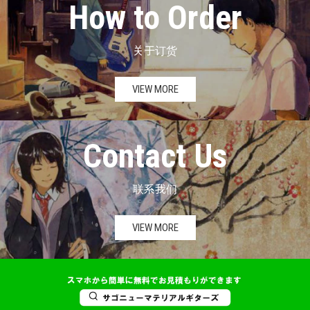
How to Order
关于订货
VIEW MORE
Contact Us
联系我们
VIEW MORE