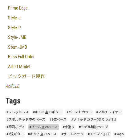
Prime Edge
Style-J
Style-P
Style-JMB
Stem-JMB
Bass Full Order
Artist Model
ピックガード製作
販売品
Tags
#フレットレス
#キルト杢のギター
#バーストカラー
#マルチレイヤー
#スポルテッド杢のベース
#6弦ベース
#ソリッドカラー(塗りつぶし)
#印刷ボディ
#バール杢のベース
#漆塗り
#モデル解説ページ
#8弦ギター
#キルト杢のベース
#サーモネック
#エイジド加工
#sago