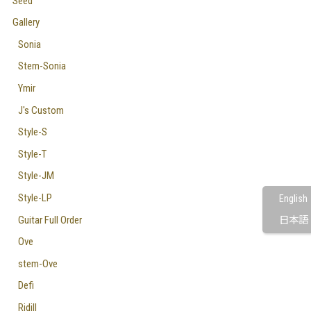
Seed
Gallery
Sonia
Stem-Sonia
Ymir
J's Custom
Style-S
Style-T
Style-JM
Style-LP
English
Guitar Full Order
日本語
Ove
stem-Ove
Defi
Ridill