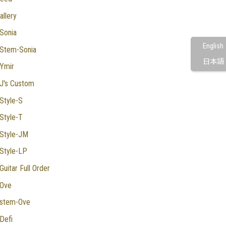
allery
Sonia
English
Stem-Sonia
日本語
Ymir
J's Custom
Style-S
Style-T
Style-JM
Style-LP
Guitar Full Order
Ove
stem-Ove
Defi