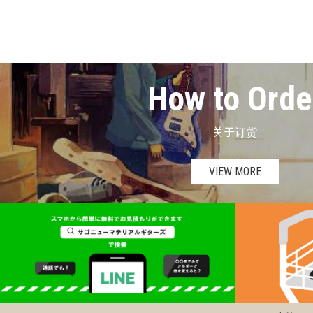
How to Orde
关于订货
VIEW MORE