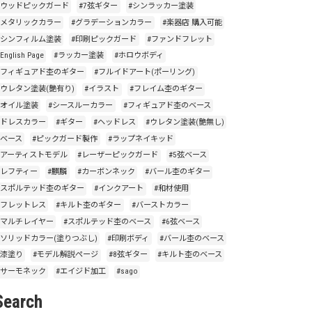
#ウッドピックガード
#7弦ギター
#シンラッカー塗装
#メタリックカラー
#グラデーションカラー
#楽器店 購入可能
#シンフィルム塗装
#印刷ピックガード
#ファンドフレット
English Page
#ラッカー塗装
#ホロウボディ
#フィギュアド杢のギター
#フルイドアート(ポーリング)
#ウレタン塗装(艶有り)
#イラスト
#フレイム杢のギター
#オイル塗装
#シースルーカラー
#フィギュアド杢のベース
#ドレスカラー
#ギター
#ヘッドレス
#ウレタン塗装(艶無し)
#ベース
#ピックガード製作
#ラップネイキッド
#アーティストモデル
#レーザーピックガード
#5弦ベース
#レフティー
#麒麟
#カーボンネック
#バール杢のギター
#スポルテッド杢のギター
#インクアート
#和材使用
#フレットレス
#キルト杢のギター
#バーストカラー
#マルチレイヤー
#スポルテッド杢のベース
#6弦ベース
#ソリッドカラー(塗りつぶし)
#印刷ボディ
#バール杢のベース
#漆塗り
#モデル解説ページ
#8弦ギター
#キルト杢のベース
#サーモネック
#エイジド加工
#sago
Search