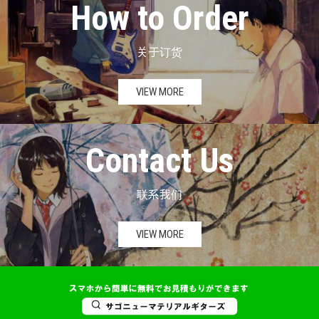
How to Order
关于订货
VIEW MORE
Contact Us
联系我们
VIEW MORE