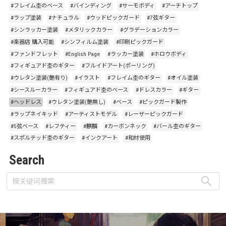
#フレイム杢のベース
#バインディング
#サーモボディ
#アーチトップ
#ラップ塗装
#ナチュラル
#ウッドピックガード
#7弦ギター
#シンラッカー塗装
#メタリックカラー
#グラデーションカラー
#楽器店 購入可能
#シンフィルム塗装
#印刷ピックガード
#ファンドフレット
#English Page
#ラッカー塗装
#ホロウボディ
#フィギュアド杢のギター
#フルイドアート(ポーリング)
#ウレタン塗装(艶有り)
#イラスト
#フレイム杢のギター
#オイル塗装
#シースルーカラー
#フィギュアド杢のベース
#ドレスカラー
#ギター
#ヘッドレス
#ウレタン塗装(艶無し)
#ベース
#ピックガード製作
#ラップネイキッド
#アーティストモデル
#レーザーピックガード
#5弦ベース
#レフティー
#麒麟
#カーボンネック
#バール杢のギター
#スポルテッド杢のギター
#インクアート
#和材使用
Search