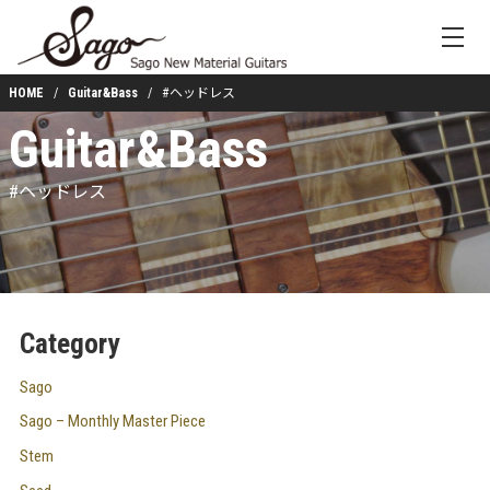
HOME
Guitar&Bass
#ヘッドレス
Guitar&Bass
#ヘッドレス
Category
Sago
Sago – Monthly Master Piece
Stem