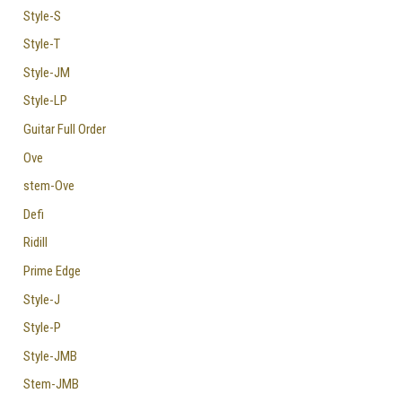
Style-S
Style-T
Style-JM
Style-LP
Guitar Full Order
Ove
stem-Ove
Defi
Ridill
Prime Edge
Style-J
Style-P
Style-JMB
Stem-JMB