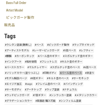
Bass Full Order
Artist Model
ピックガード製作
販売品
Tags
#ウレタン塗装(艶無し)
#ベース
#ピックガード製作
#ラップネイキッド
#アーティストモデル
#レーザーピックガード
#5弦ベース
#レフティー
#麒麟
#カーボンネック
#バール杢のギター
#スポルテッド杢のギター
#インクアート
#和材使用
#フレットレス
#キルト杢のギター
#バーストカラー
#マルチレイヤー
#スポルテッド杢のベース
#6弦ベース
#ソリッドカラー(塗りつぶし)
#印刷ボディ
#バール杢のベース
#漆塗り
#モデル解説ページ
#8弦ギター
#キルト杢のベース
#サーモネック
#エイジド加工
#sago
#フレイム杢のベース
#バインディング
#サーモボディ
#アーチトップ
#ラップ塗装
#ナチュラル
#ウッドピックガード
#7弦ギター
#シンラッカー塗装
#メタリックカラー
#グラデーションカラー
#楽器店 購入可能
#シンフィルム塗装