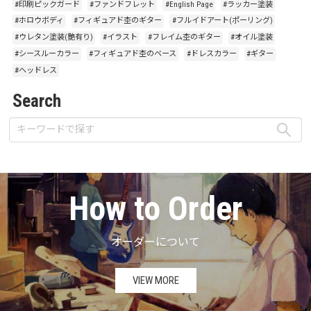
#印刷ピックガード
#ファンドフレット
#English Page
#ラッカー塗装
#ホロウボディ
#フィギュアド杢のギター
#フルイドアート(ポーリング)
#ウレタン塗装(艶有り)
#イラスト
#フレイム杢のギター
#オイル塗装
#シースルーカラー
#フィギュアド杢のベース
#ドレスカラー
#ギター
#ヘッドレス
Search
How to Order
オーダーについて
VIEW MORE