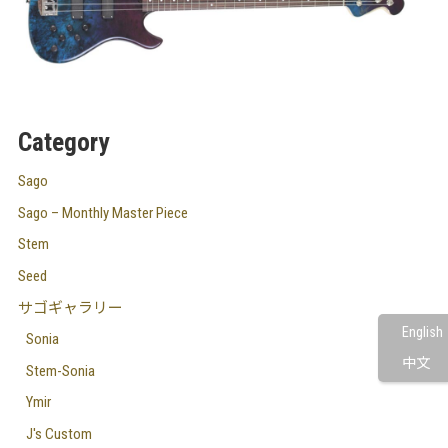
Category
Sago
Sago – Monthly Master Piece
Stem
Seed
サゴギャラリー
English
Sonia
中文
Stem-Sonia
Ymir
J's Custom