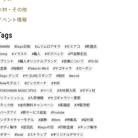
木材・その他
イベント情報
Tags
#NAMM
#Sago日和
#ムツムロアキラ
#セミアコ
#町屋氏
#mmp
#イラスト
#職人
#ギグバック
#戸高賢史氏
#プリント
#職人オリジナルブランド
#営業について
#TD-SG
#塗装
#指板材
#Tabuchi Mk-Ⅱ
#サゴキャラ
#カーボン
#Sago グッズ
#サゴLINEスタンプ
#和材
#wood
#Newモデル！
#ピックガード
#木材
#YOKOHAMA MUSIC STYLE
#ベース
#木材新入荷
#ボディ材
#リフィニッシュ
#入荷情報
#サゴギャラリー更新
#ネック材
#金利無料キャンペーン
#楽器店
#沖聡次郎
#バーズアイ
#新サービス追加
#Youtube
#シグネイチャーモデル
#装飾
#Stem
#特集系
#桜村眞
#ボディ製作
#音羽氏
#Sagoの日
#印刷塗装
#ネック製作
#ギター
#Seed
#ストラップ
#オリジナルデザイン