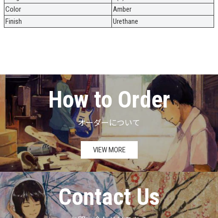
Color
Amber
Finish
Urethane
How to Order
オーダーについて
VIEW MORE
Contact Us