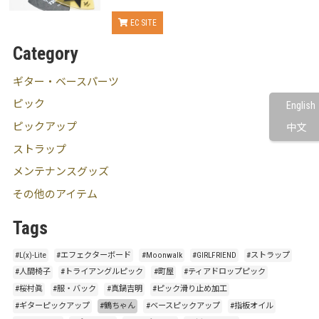
EC SITE
Category
ギター・ベースパーツ
ピック
English
ピックアップ
中文
ストラップ
メンテナンスグッズ
その他のアイテム
Tags
#L(x)-Lite
#エフェクターボード
#Moonwalk
#GIRLFRIEND
#ストラップ
#人間椅子
#トライアングルピック
#町屋
#ティアドロップピック
#桜村眞
#服・バック
#真鍋吉明
#ピック滑り止め加工
#ギターピックアップ
#鶴ちゃん
#ベースピックアップ
#指板オイル