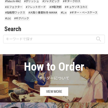
#Tabuchi-Mk2
#ポリッシュ
#ジャズピック
#ギタークロス
#エフェクター
#フレットガード
#沖聡次郎
#キュウソネコカミ
#指板用ワックス
#大阪☆春夏秋冬-MAINA
#S_ix
#ギター・ベースケース
#L(x)
#ギグバック
Search
How to Order
オーダーについて
VIEW MORE