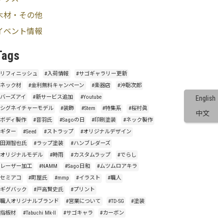
木材・その他
イベント情報
Tags
#リフィニッシュ
#入荷情報
#サゴギャラリー更新
#ネック材
#金利無料キャンペーン
#楽器店
#沖聡次郎
#バーズアイ
#新サービス追加
#Youtube
English
#シグネイチャーモデル
#装飾
#Stem
#特集系
#桜村眞
中文
#ボディ製作
#音羽氏
#Sagoの日
#印刷塗装
#ネック製作
#ギター
#Seed
#ストラップ
#オリジナルデザイン
#田淵智也氏
#ラップ塗装
#ハンブレダーズ
#オリジナルモデル
#時雨
#カスタムラップ
#でらし
#レーザー加工
#NAMM
#Sago日和
#ムツムロアキラ
#セミアコ
#町屋氏
#mmp
#イラスト
#職人
#ギグバック
#戸高賢史氏
#プリント
#職人オリジナルブランド
#営業について
#TD-SG
#塗装
#指板材
#Tabuchi Mk-Ⅱ
#サゴキャラ
#カーボン