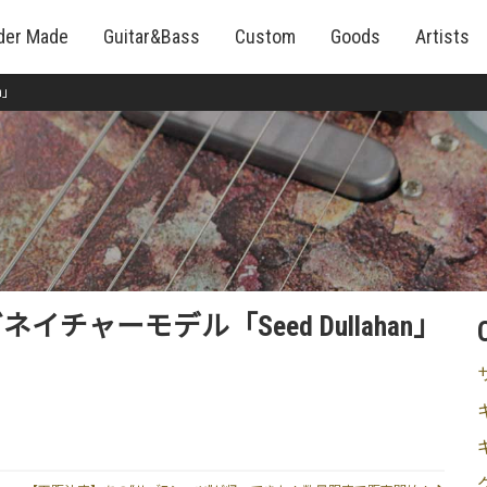
der Made
Guitar&Bass
Custom
Goods
Artists
n」
チャーモデル「Seed Dullahan」