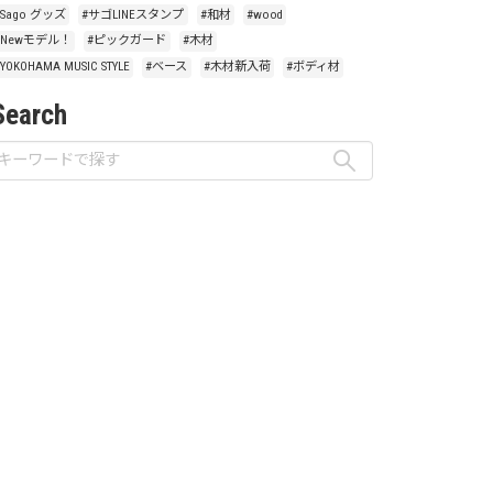
#Sago グッズ
#サゴLINEスタンプ
#和材
#wood
#Newモデル！
#ピックガード
#木材
#YOKOHAMA MUSIC STYLE
#ベース
#木材新入荷
#ボディ材
Search