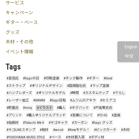
サービス
キャンペーン
ギター・ベース
グッズ
木材・その他
English
イベント情報
中文
Tags
#音羽氏
#Sagoの日
#印刷塗装
#ネック製作
#ギター
#Seed
#ストラップ
#オリジナルデザイン
#田淵智也氏
#ラップ塗装
#ハンブレダーズ
#オリジナルモデル
#時雨
#カスタムラップ
#でらし
#レーザー加工
#NAMM
#Sago日和
#ムツムロアキラ
#セミアコ
#町屋氏
#mmp
#イラスト
#職人
#ギグバック
#戸高賢史氏
#プリント
#職人オリジナルブランド
#営業について
#TD-SG
#塗装
#指板材
#Tabuchi Mk-Ⅱ
#サゴキャラ
#カーボン
#Sago グッズ
#サゴLINEスタンプ
#和材
#wood
#Newモデル！
#ピックガード
#木材
#YOKOHAMA MUSIC STYLE
#ベース
#木材新入荷
#ボディ材