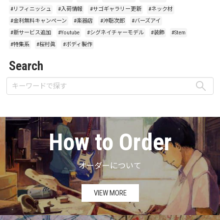
#リフィニッシュ
#入荷情報
#サゴギャラリー更新
#ネック材
#金利無料キャンペーン
#楽器店
#沖聡次郎
#バーズアイ
#新サービス追加
#Youtube
#シグネイチャーモデル
#装飾
#Stem
#特集系
#桜村眞
#ボディ製作
Search
How to Order
オーダーについて
VIEW MORE