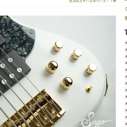
36 inchスケールのベース！？
#
#