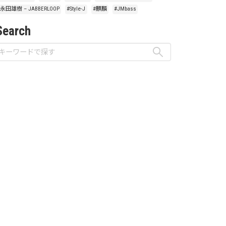
#永田雄樹 – JABBERLOOP
#Style-J
#麒麟
#JMbass
Search