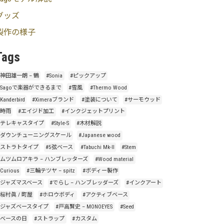
グッズ
製作の様子
Tags
#神田雄一朗 – 鶴
#Sonia
#ピックアップ
#Sagoで楽器ができるまで
#雪風
#Thermo Wood
Kanderbird
#Ximeraブランド
#塗装について
#サーモウッド
#時雨
#エイジド加工
#インクジェットプリント
#テレキャスタイプ
#Style-S
#木材解説
#ダウンチューニングスケール
#Japanese wood
#ストラトタイプ
#5弦ベース
#Tabuchi Mk-II
#Stem
#ムツムロアキラ – ハンブレッターズ
#Wood material
Curious
#三輪テツヤ – spitz
#ボディー製作
#ジャズマスベース
#でらし – ハンブレッダーズ
#インクアート
#桜村眞 / 町屋
#ホロウボディ
#アクティブベース
#ジャズベースタイプ
#戸高賢史 – MONOEYES
#Seed
#ベースの日
#ストラップ
#カスタム