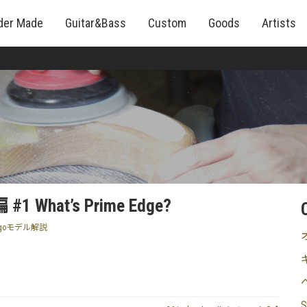
der Made
Guitar&Bass
Custom
Goods
Artists
#1 What’s Prime Edge?
agoモデル解説