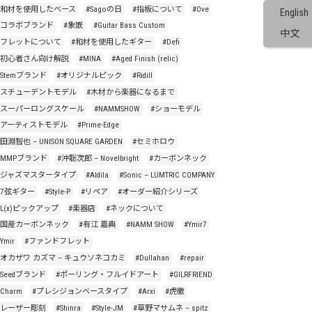
#和材を使用したベース
#Sagoの日
#指板について
#Ove
English
#コラボブランド
#象嵌
#Guitar Bass Custom
中文
#フレットについて
#和材を使用したギター
#Defi
#初心者さん向け解説
#MINA
#Aged Finish (relic)
#Stemブランド
#オリジナルピック
#Ridill
#スチューデントモデル
#木材から楽器になるまで
#スーパーロングスケール
#NAMMSHOW
#ショーモデル
#アーティストモデル
#Prime-Edge
#田淵智也 – UNISON SQUARE GARDEN
#セミホロウ
#MMPブランド
#沖聡次郎 – Novelbright
#カーボンネック
#ジャズマスタータイプ
#Aldila
#Sonic – LUMTRIC COMPANY
#7弦ギター
#Style-P
#リペア
#オーダー紹介シリーズ
#L(x)ピックアップ
#楽器店
#ネックについて
#国産カーボンネック
#有江 嘉典
#NAMM SHOW
#Ymir7
Ymir
#ファンドフレット
#オカザワ カズマ – キュウソネコカミ
#Dullahan
#repair
#Seedブランド
#ポーリング・フルイドアート
#GILRFRIEND
#Charm
#プレシジョンベースタイプ
#Arxi
#虎徹
#レーザー彫刻
#Shinra
#Style-JM
#草野マサムネ – spitz