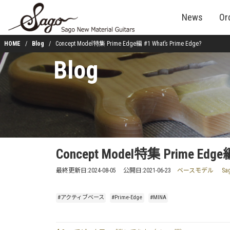
News
Or
HOME
Blog
Concept Model特集 Prime Edge編 #1 What’s Prime Edge?
Blog
Concept Model特集 Prime Edge編 
最終更新日:
2024-08-05
公開日:
2021-06-23
ベースモデル
S
#アクティブベース
#Prime-Edge
#MINA