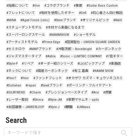
#指板について
#Ove
#コラボブランド
#象嵌
#Guitar Bass Custom
#フレットについて
#和材を使用したギター
#Defi
#初心者さん向け解説
#MINA
#Aged Finish (relic)
#Stemブランド
#オリジナルピック
#Ridill
#スチューデントモデル
#木材から楽器になるまで
#スーパーロングスケール
#NAMMSHOW
#ショーモデル
#アーティストモデル
#Prime-Edge
#田淵智也 – UNISON SQUARE GARDEN
#セミホロウ
#MMPブランド
#沖聡次郎 – Novelbright
#カーボンネック
#ジャズマスタータイプ
#Aldila
#Sonic – LUMTRIC COMPANY
#7弦ギター
#Style-P
#リペア
#オーダー紹介シリーズ
#L(x)ピックアップ
#楽器店
#ネックについて
#国産カーボンネック
#有江 嘉典
#NAMM SHOW
#Ymir7
#Ymir
#ファンドフレット
#オカザワ カズマ – キュウソネコカミ
#Dullahan
#repair
#Seedブランド
#ポーリング・フルイドアート
#GILRFRIEND
#Charm
#プレシジョンベースタイプ
#Arxi
#虎徹
#レーザー彫刻
#Shinra
#Style-JM
#草野マサムネ – spitz
#永田雄樹 – JABBERLOOP
#Style-J
#麒麟
#JMbass
Search