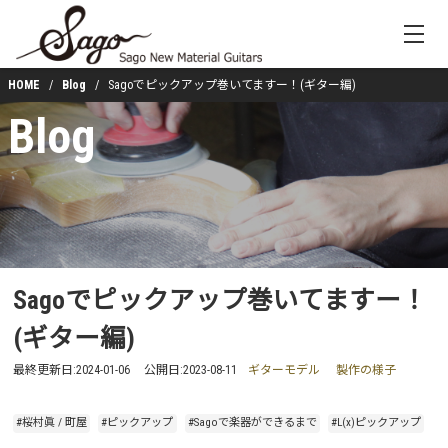
HOME
Blog
Sagoでピックアップ巻いてますー！(ギター編)
Blog
Sagoでピックアップ巻いてますー！
(ギター編)
最終更新日:
2024-01-06
公開日:
2023-08-11
ギターモデル
製作の様子
#桜村眞 / 町屋
#ピックアップ
#Sagoで楽器ができるまで
#L(x)ピックアップ