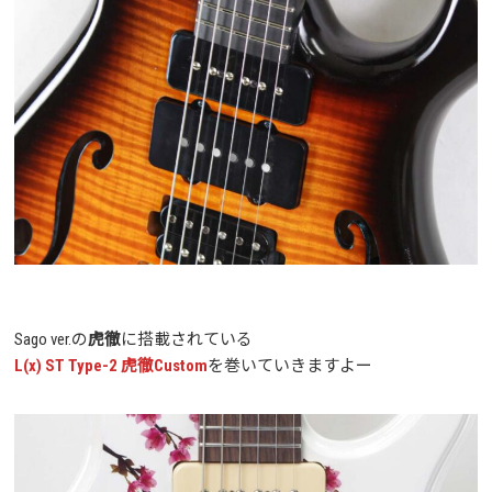
Sago ver.の
虎徹
に搭載されている
L(x) ST Type-2 虎徹Custom
を巻いていきますよー