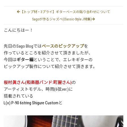
【トップ材・3プライ】ギターベースの貼り合わせについて
Sagoが作るジャズベ(Classic-Style J特集)
こんにちはー！
先日のSago Blogでは
ベースのピックアップ
を
作っているところを紹介させて頂きましたが、
今回は
ギター編
ということで、エレキギターの
ピックアップ製作について紹介させて頂きます。
桜村眞さん(和楽器バンド:町屋さん)
の
アーティストモデル、時雨(6弦ver.)に
搭載されている
L(x) P-90 6string Shigure Custom
と