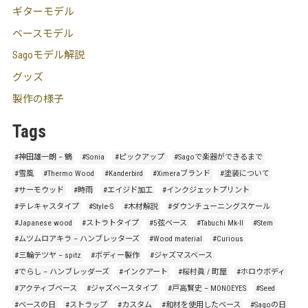
ギターモデル
ベースモデル
Sagoモデル解説
グッズ
製作の様子
Tags
#神田雄一朗 – 鶴
#Sonia
#ピックアップ
#Sagoで楽器ができるまで
#雪風
#Thermo Wood
#Kanderbird
#Ximeraブランド
#塗装について
#サーモウッド
#時雨
#エイジド加工
#インクジェットプリント
#テレキャスタイプ
#Style-S
#木材解説
#ダウンチューニングスケール
#Japanese wood
#ストラトタイプ
#5弦ベース
#Tabuchi Mk-II
#Stem
#ムツムロアキラ – ハンブレッターズ
#Wood material
#Curious
#三輪テツヤ – spitz
#ボディー製作
#ジャズマスベース
#でらし – ハンブレッダーズ
#インクアート
#桜村眞 / 町屋
#ホロウボディ
#アクティブベース
#ジャズベースタイプ
#戸高賢史 – MONOEYES
#Seed
#ベースの日
#ストラップ
#カスタム
#和材を使用したベース
#Sagoの日