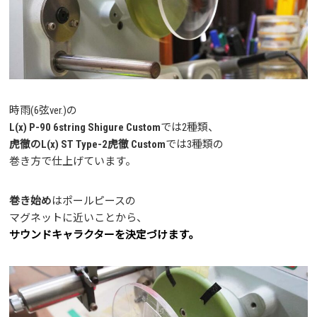
時雨(6弦ver.)の
L(x) P-90 6string Shigure Custom
では2種類、
虎徹のL(x) ST Type-2虎徹 Custom
では3種類の
巻き方で仕上げています。
巻き始め
はポールピースの
マグネットに近いことから、
サウンドキャラクターを決定づけます。