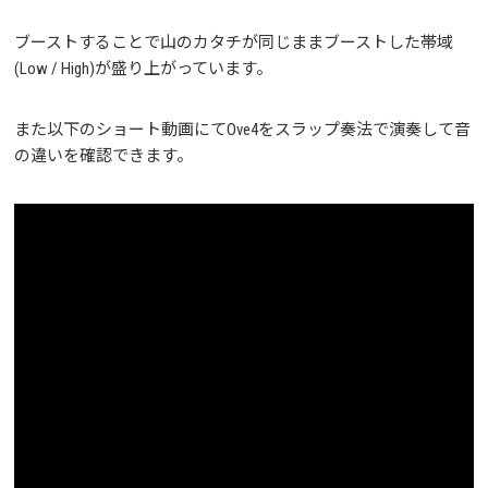
ブーストすることで山のカタチが同じままブーストした帯域
(Low / High)が盛り上がっています。
また以下のショート動画にてOve4をスラップ奏法で演奏して音
の違いを確認できます。