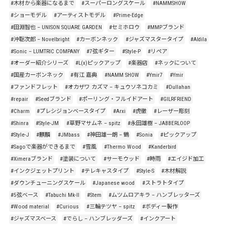
#木材から楽器になるまで
#スーパーロングスケール
#NAMMSHOW
#ショーモデル
#アーティストモデル
#Prime-Edge
#田淵智也 – UNISON SQUARE GARDEN
#セミホロウ
#MMPブランド
#沖聡次郎 – Novelbright
#カーボンネック
#ジャズマスタータイプ
#Aldila
#Sonic – LUMTRIC COMPANY
#7弦ギター
#Style-P
#リペア
#オーダー紹介シリーズ
#L(x)ピックアップ
#楽器店
#ネックについて
#国産カーボンネック
#有江 嘉典
#NAMM SHOW
#Ymir7
#Ymir
#ファンドフレット
#オカザワ カズマ – キュウソネコカミ
#Dullahan
#repair
#Seedブランド
#ポーリング・フルイドアート
#GILRFRIEND
#Charm
#プレシジョンベースタイプ
#Arxi
#虎徹
#レーザー彫刻
#Shinra
#Style-JM
#草野マサムネ – spitz
#永田雄樹 – JABBERLOOP
#Style-J
#麒麟
#JMbass
#神田雄一朗 – 鶴
#Sonia
#ピックアップ
#Sagoで楽器ができるまで
#雪風
#Thermo Wood
#Kanderbird
#Ximeraブランド
#塗装について
#サーモウッド
#時雨
#エイジド加工
#インクジェットプリント
#テレキャスタイプ
#Style-S
#木材解説
#ダウンチューニングスケール
#Japanese wood
#ストラトタイプ
#5弦ベース
#Tabuchi Mk-II
#Stem
#ムツムロアキラ – ハンブレッターズ
#Wood material
#Curious
#三輪テツヤ – spitz
#ボディー製作
#ジャズマスベース
#でらし – ハンブレッダーズ
#インクアート