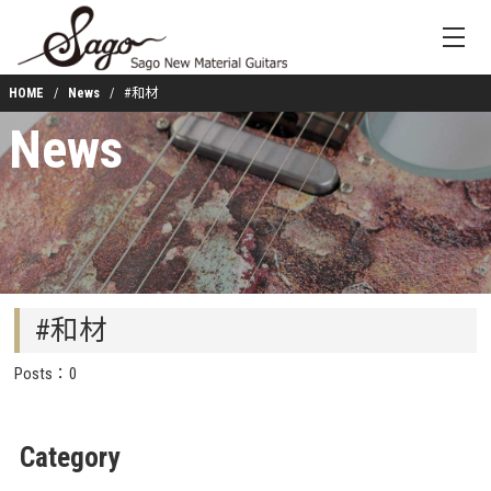
HOME
News
#和材
News
#和材
Posts：0
Category