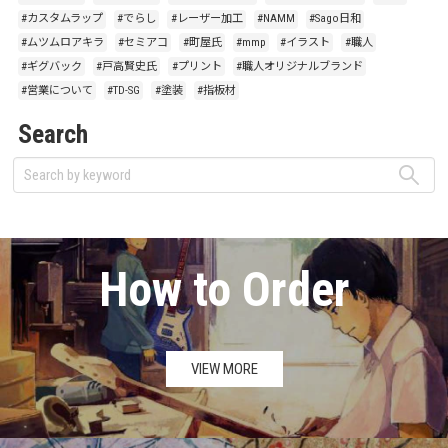
#カスタムラップ
#でらし
#レーザー加工
#NAMM
#Sago日和
#ムツムロアキラ
#セミアコ
#町屋氏
#mmp
#イラスト
#職人
#ギグバック
#戸高賢史氏
#プリント
#職人オリジナルブランド
#営業について
#TD-SG
#塗装
#指板材
Search
How to Order
VIEW MORE