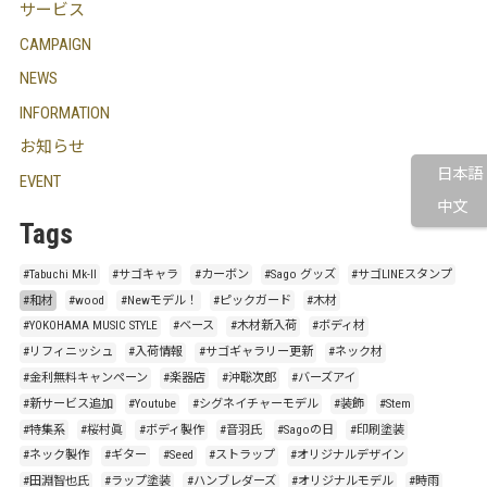
サービス
CAMPAIGN
NEWS
INFORMATION
お知らせ
日本語
EVENT
中文
Tags
#Tabuchi Mk-Ⅱ
#サゴキャラ
#カーボン
#Sago グッズ
#サゴLINEスタンプ
#和材
#wood
#Newモデル！
#ピックガード
#木材
#YOKOHAMA MUSIC STYLE
#ベース
#木材新入荷
#ボディ材
#リフィニッシュ
#入荷情報
#サゴギャラリー更新
#ネック材
#金利無料キャンペーン
#楽器店
#沖聡次郎
#バーズアイ
#新サービス追加
#Youtube
#シグネイチャーモデル
#装飾
#Stem
#特集系
#桜村眞
#ボディ製作
#音羽氏
#Sagoの日
#印刷塗装
#ネック製作
#ギター
#Seed
#ストラップ
#オリジナルデザイン
#田淵智也氏
#ラップ塗装
#ハンブレダーズ
#オリジナルモデル
#時雨