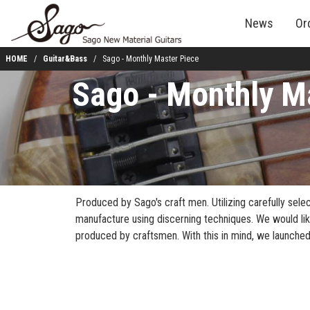
News
Or
HOME
Guitar&Bass
Sago - Monthly Master Piece
Sago - Monthly M
Produced by Sago's craft men. Utilizing carefully se
manufacture using discerning techniques. We would li
produced by craftsmen. With this in mind, we launche