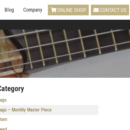
Blog
Company
ONLINE SHOP
CONTACT US
Category
ago
ago – Monthly Master Piece
tem
eed