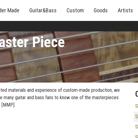
der Made
Guitar&Bass
Custom
Goods
Artists
aster Piece
lected materials and experience of custom-made production, we
ke many guitar and bass fans to know one of the masterpieces
d [MMP].
S
S
S
S