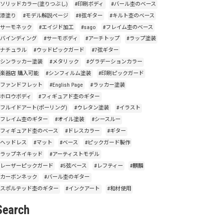
#ソリッドカラー(塗りつぶし)
#印刷ボディ
#バール杢のベース
#漆塗り
#モデル解説ページ
#8弦ギター
#キルト杢のベース
#サーモネック
#エイジド加工
#sago
#フレイム杢のベース
#バインディング
#サーモボディ
#アーチトップ
#ラップ塗装
#ナチュラル
#ウッドピックガード
#7弦ギター
#シンラッカー塗装
#メタリック
#グラデーションカラー
#楽器店 購入可能
#シンフィルム塗装
#印刷ピックガード
#ファンドフレット
#English Page
#ラッカー塗装
#ホロウボディ
#フィギュアド杢のギター
#フルイドアート(ポーリング)
#ウレタン塗装
#イラスト
#フレイム杢のギター
#オイル塗装
#シースルー
#フィギュアド杢のベース
#ドレスカラー
#ギター
#ヘッドレス
#マット
#ベース
#ピックガード製作
#ラップネイキッド
#アーティストモデル
#レーザーピックガード
#5弦ベース
#レフティー
#麒麟
#カーボンネック
#バール杢のギター
#スポルテッド杢のギター
#インクアート
#和材使用
Search