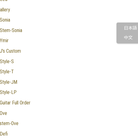
allery
Sonia
日本語
Stem-Sonia
中文
Ymir
J's Custom
Style-S
Style-T
Style-JM
Style-LP
Guitar Full Order
Ove
stem-Ove
Defi