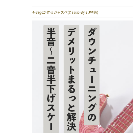
Sagoが作るジャズベ(Classic-Style J特集)