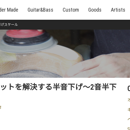
der Made
Guitar&Bass
Custom
Goods
Artists
下げスケール
ットを解決する半音下げ～2音半下
考