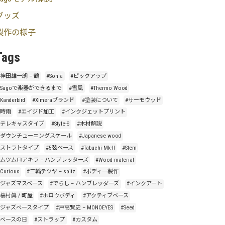
グッズ
製作の様子
Tags
#神田雄一朗 – 鶴
#Sonia
#ピックアップ
#Sagoで楽器ができるまで
#雪風
#Thermo Wood
Kanderbird
#Ximeraブランド
#塗装について
#サーモウッド
#時雨
#エイジド加工
#インクジェットプリント
#テレキャスタイプ
#Style-S
#木材解説
#ダウンチューニングスケール
#Japanese wood
#ストラトタイプ
#5弦ベース
#Tabuchi Mk-II
#Stem
#ムツムロアキラ – ハンブレッターズ
#Wood material
Curious
#三輪テツヤ – spitz
#ボディー製作
#ジャズマスベース
#でらし – ハンブレッダーズ
#インクアート
#桜村眞 / 町屋
#ホロウボディ
#アクティブベース
#ジャズベースタイプ
#戸高賢史 – MONOEYES
#Seed
#ベースの日
#ストラップ
#カスタム