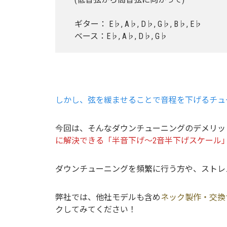
ギター： E♭, A♭, D♭, G♭, B♭, E♭
ベース：E♭, A♭, D♭, G♭
しかし、弦を緩ませることで音程を下げるチュ
今回は、そんなダウンチューニングのデメリッ
に解決できる「半音下げ～2音半下げスケール
ダウンチューニングを頻繁に行う方や、ストレ
弊社では、他社モデルも含め
ネック製作・交換
クしてみてください！