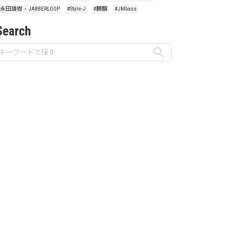
#永田雄樹 – JABBERLOOP
#Style-J
#麒麟
#JMbass
Search