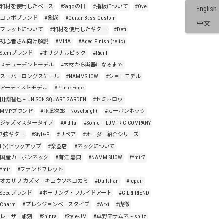
#和材を使用したベース
#Sagoの日
#指板について
#Ove
English
#コラボブランド
#象嵌
#Guitar Bass Custom
中文
#フレットについて
#和材を使用したギター
#Defi
#初心者さん向け解説
#MINA
#Aged Finish (relic)
#Stemブランド
#オリジナルピック
#Ridill
#スチューデントモデル
#木材から楽器になるまで
#スーパーロングスケール
#NAMMSHOW
#ショーモデル
#アーティストモデル
#Prime-Edge
#田淵智也 – UNISON SQUARE GARDEN
#セミホロウ
#MMPブランド
#沖聡次郎 – Novelbright
#カーボンネック
#ジャズマスタータイプ
#Aldila
#Sonic – LUMTRIC COMPANY
#7弦ギター
#Style-P
#リペア
#オーダー紹介シリーズ
#L(x)ピックアップ
#楽器店
#ネックについて
#国産カーボンネック
#有江 嘉典
#NAMM SHOW
#Ymir7
Ymir
#ファンドフレット
#オカザワ カズマ – キュウソネコカミ
#Dullahan
#repair
#Seedブランド
#ポーリング・フルイドアート
#GILRFRIEND
#Charm
#プレシジョンベースタイプ
#Arxi
#虎徹
#レーザー彫刻
#Shinra
#Style-JM
#草野マサムネ – spitz