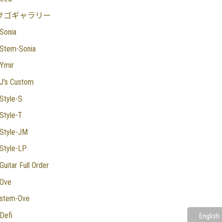
サゴギャラリー
Sonia
Stem-Sonia
Ymir
J's Custom
Style-S
Style-T
Style-JM
Style-LP
Guitar Full Order
Ove
stem-Ove
Defi
English