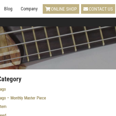
Blog
Company
ONLINE SHOP
CONTACT US
Category
ago
ago – Monthly Master Piece
tem
eed