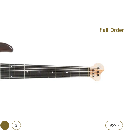
Full Order
1
2
次へ »