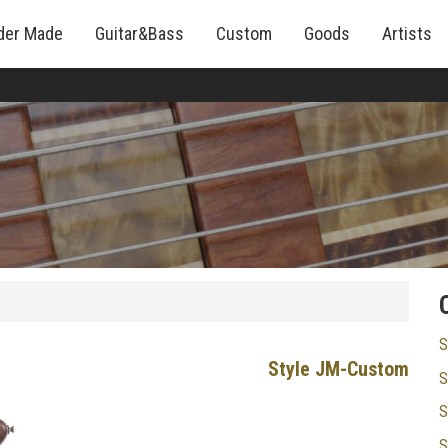
der Made
Guitar&Bass
Custom
Goods
Artists
S
Style JM-Custom
S
S
S