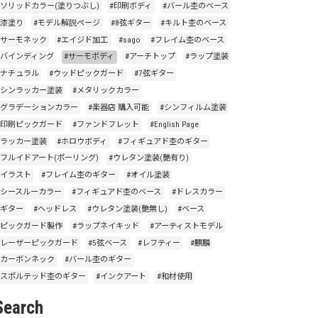
#ソリッドカラー(塗りつぶし)
#印刷ボディ
#バール杢のベース
#漆塗り
#モデル解説ページ
#8弦ギター
#キルト杢のベース
#サーモネック
#エイジド加工
#sago
#フレイム杢のベース
#バインディング
#サーモボディ
#アーチトップ
#ラップ塗装
#ナチュラル
#ウッドピックガード
#7弦ギター
#シンラッカー塗装
#メタリックカラー
#グラデーションカラー
#楽器店 購入可能
#シンフィルム塗装
#印刷ピックガード
#ファンドフレット
#English Page
#ラッカー塗装
#ホロウボディ
#フィギュアド杢のギター
#フルイドアート(ポーリング)
#ウレタン塗装(艶有り)
#イラスト
#フレイム杢のギター
#オイル塗装
#シースルーカラー
#フィギュアド杢のベース
#ドレスカラー
#ギター
#ヘッドレス
#ウレタン塗装(艶無し)
#ベース
#ピックガード製作
#ラップネイキッド
#アーティストモデル
#レーザーピックガード
#5弦ベース
#レフティー
#麒麟
#カーボンネック
#バール杢のギター
#スポルテッド杢のギター
#インクアート
#和材使用
Search