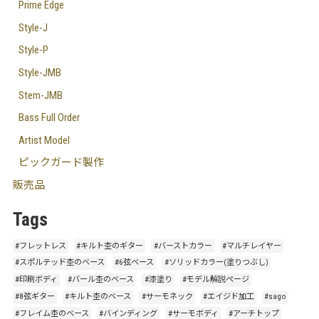
Prime Edge
Style-J
Style-P
Style-JMB
Stem-JMB
Bass Full Order
Artist Model
ピックガード製作
販売品
Tags
#フレットレス
#キルト杢のギター
#バーストカラー
#マルチレイヤー
#スポルテッド杢のベース
#6弦ベース
#ソリッドカラー(塗りつぶし)
#印刷ボディ
#バール杢のベース
#漆塗り
#モデル解説ページ
#8弦ギター
#キルト杢のベース
#サーモネック
#エイジド加工
#sago
#フレイム杢のベース
#バインディング
#サーモボディ
#アーチトップ