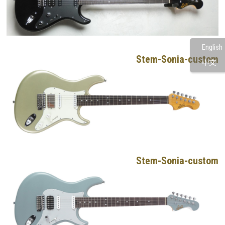
English
Stem-Sonia-custom
中文
Stem-Sonia-custom