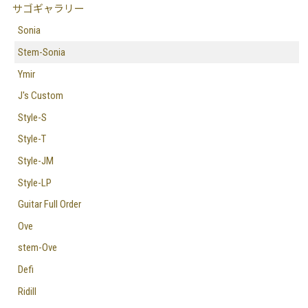
サゴギャラリー
Sonia
Stem-Sonia
Ymir
J's Custom
Style-S
Style-T
Style-JM
Style-LP
Guitar Full Order
Ove
stem-Ove
Defi
Ridill