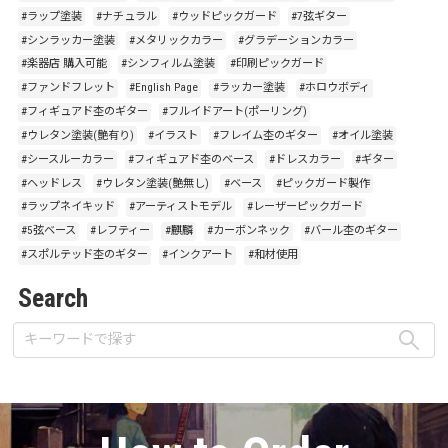
#ラップ塗装
#ナチュラル
#ウッドピックガード
#7弦ギター
#シンラッカー塗装
#メタリックカラー
#グラデーションカラー
#楽器店 購入可能
#シンフィルム塗装
#印刷ピックガード
#ファンドフレット
#English Page
#ラッカー塗装
#ホロウボディ
#フィギュアド杢のギター
#フルイドアート(ポーリング)
#ウレタン塗装(艶有り)
#イラスト
#フレイム杢のギター
#オイル塗装
#シースルーカラー
#フィギュアド杢のベース
#ドレスカラー
#ギター
#ヘッドレス
#ウレタン塗装(艶無し)
#ベース
#ピックガード製作
#ラップネイキッド
#アーティストモデル
#レーザーピックガード
#5弦ベース
#レフティー
#麒麟
#カーボンネック
#バール杢のギター
#スポルテッド杢のギター
#インクアート
#和材使用
Search