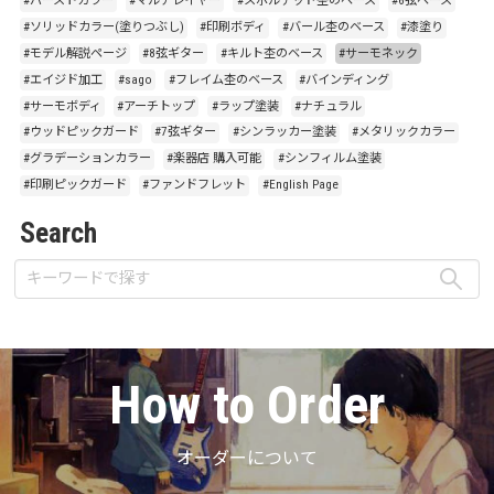
#バーストカラー
#マルチレイヤー
#スポルテッド杢のベース
#6弦ベース
#ソリッドカラー(塗りつぶし)
#印刷ボディ
#バール杢のベース
#漆塗り
#モデル解説ページ
#8弦ギター
#キルト杢のベース
#サーモネック
#エイジド加工
#sago
#フレイム杢のベース
#バインディング
#サーモボディ
#アーチトップ
#ラップ塗装
#ナチュラル
#ウッドピックガード
#7弦ギター
#シンラッカー塗装
#メタリックカラー
#グラデーションカラー
#楽器店 購入可能
#シンフィルム塗装
#印刷ピックガード
#ファンドフレット
#English Page
Search
How to Order
オーダーについて