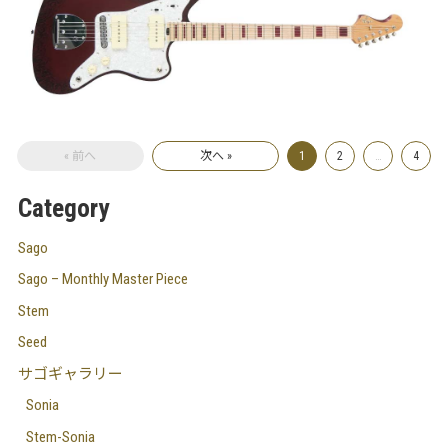
« 前へ
次へ »
1
2
…
4
Category
Sago
Sago – Monthly Master Piece
Stem
Seed
サゴギャラリー
Sonia
Stem-Sonia