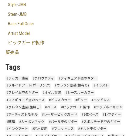
Style-JMB
Stem-JMB
Bass Full Order
Artist Model
ピックガード製作
販売品
Tags
#ラッカー塗装
#ホロウボディ
#フィギュアド杢のギター
#フルイドアート(ポーリング)
#ウレタン塗装(艶有り)
#イラスト
#フレイム杢のギター
#オイル塗装
#シースルーカラー
#フィギュアド杢のベース
#ドレスカラー
#ギター
#ヘッドレス
#ウレタン塗装(艶無し)
#ベース
#ピックガード製作
#ラップネイキッド
#アーティストモデル
#レーザーピックガード
#5弦ベース
#レフティー
#麒麟
#カーボンネック
#バール杢のギター
#スポルテッド杢のギター
#インクアート
#和材使用
#フレットレス
#キルト杢のギター