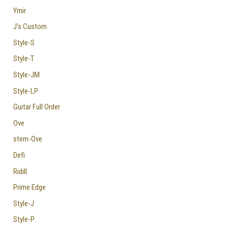
Ymir
J's Custom
Style-S
Style-T
Style-JM
Style-LP
Guitar Full Order
Ove
stem-Ove
Defi
Ridill
Prime Edge
Style-J
Style-P