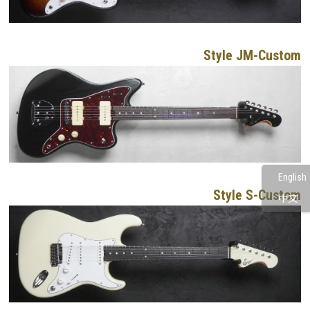
Style JM-Custom
English
Style S-Custom
中文