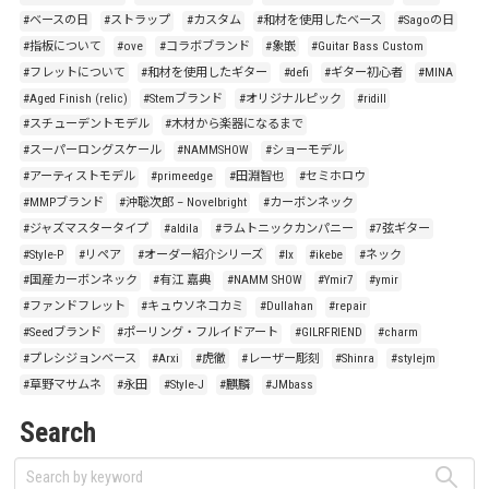
#ベースの日
#ストラップ
#カスタム
#和材を使用したベース
#Sagoの日
#指板について
#ove
#コラボブランド
#象嵌
#Guitar Bass Custom
#フレットについて
#和材を使用したギター
#defi
#ギター初心者
#MINA
#Aged Finish (relic)
#Stemブランド
#オリジナルピック
#ridill
#スチューデントモデル
#木材から楽器になるまで
#スーパーロングスケール
#NAMMSHOW
#ショーモデル
#アーティストモデル
#primeedge
#田淵智也
#セミホロウ
#MMPブランド
#沖聡次郎 – Novelbright
#カーボンネック
#ジャズマスタータイプ
#aldila
#ラムトニックカンパニー
#7弦ギター
#Style-P
#リペア
#オーダー紹介シリーズ
#lx
#ikebe
#ネック
#国産カーボンネック
#有江 嘉典
#NAMM SHOW
#Ymir7
#ymir
#ファンドフレット
#キュウソネコカミ
#Dullahan
#repair
#Seedブランド
#ポーリング・フルイドアート
#GILRFRIEND
#charm
#プレシジョンベース
#Arxi
#虎徹
#レーザー彫刻
#Shinra
#stylejm
#草野マサムネ
#永田
#Style-J
#麒麟
#JMbass
Search