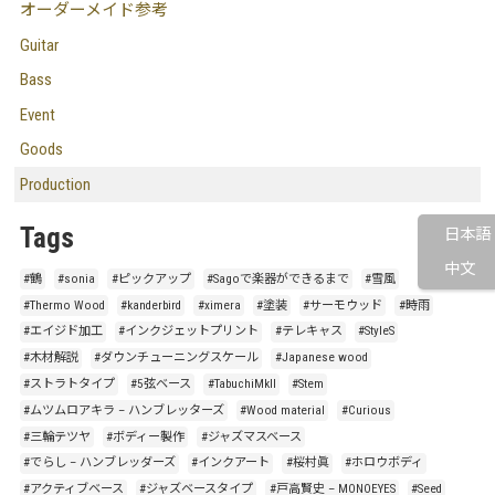
オーダーメイド参考
Guitar
Bass
Event
Goods
Production
Tags
日本語
中文
#鶴
#sonia
#ピックアップ
#Sagoで楽器ができるまで
#雪風
#Thermo Wood
#kanderbird
#ximera
#塗装
#サーモウッド
#時雨
#エイジド加工
#インクジェットプリント
#テレキャス
#StyleS
#木材解説
#ダウンチューニングスケール
#Japanese wood
#ストラトタイプ
#5弦ベース
#TabuchiMkII
#Stem
#ムツムロアキラ – ハンブレッターズ
#Wood material
#Curious
#三輪テツヤ
#ボディー製作
#ジャズマスベース
#でらし – ハンブレッダーズ
#インクアート
#桜村眞
#ホロウボディ
#アクティブベース
#ジャズベースタイプ
#戸高賢史 – MONOEYES
#Seed