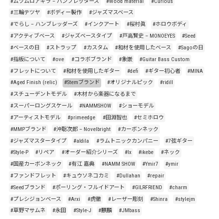
#ムツムロアキラ – ハンブレッターズ
#Wood material
#Curious
#三輪テツヤ
#ボディー製作
#ジャズマスベース
#でらし – ハンブレッダーズ
#インクアート
#桜村眞
#ホロウボディ
#アクティブベース
#ジャズベースタイプ
#戸高賢史 – MONOEYES
#Seed
#ベースの日
#ストラップ
#カスタム
#和材を使用したベース
#Sagoの日
#指板について
#ove
#コラボブランド
#象嵌
#Guitar Bass Custom
#フレットについて
#和材を使用したギター
#defi
#ギター初心者
#MINA
#Aged Finish (relic)
#Stemブランド
#オリジナルピック
#ridill
#スチューデントモデル
#木材から楽器になるまで
#スーパーロングスケール
#NAMMSHOW
#ショーモデル
#アーティストモデル
#primeedge
#田淵智也
#セミホロウ
#MMPブランド
#沖聡次郎 – Novelbright
#カーボンネック
#ジャズマスタータイプ
#aldila
#ラムトニックカンパニー
#7弦ギター
#Style-P
#リペア
#オーダー紹介シリーズ
#lx
#ikebe
#ネック
#国産カーボンネック
#有江 嘉典
#NAMM SHOW
#Ymir7
#ymir
#ファンドフレット
#キュウソネコカミ
#Dullahan
#repair
#Seedブランド
#ポーリング・フルイドアート
#GILRFRIEND
#charm
#プレシジョンベース
#Arxi
#虎徹
#レーザー彫刻
#Shinra
#stylejm
#草野マサムネ
#永田
#Style-J
#麒麟
#JMbass