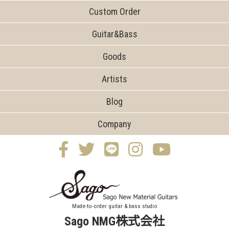
Custom Order
Guitar&Bass
Goods
Artists
Blog
Company
Made-to-order guitar & bass studio
Sago NMG株式会社