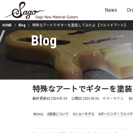
News
Or
HOME
Blog
特殊なアートでギターを塗装してみたよ【フルイドアート】
Blog
特殊なアートでギターを塗装
最終更新日:
2024-07-29
公開日:
2023-05-26
ギターモデル
製
#Sonia
#塗装について
#ショーモデル
#ポーリング・フルイ