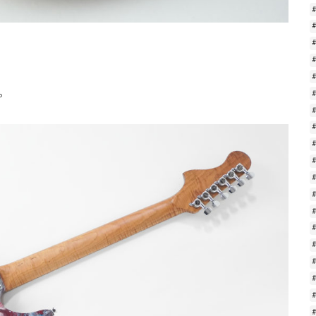
。
#
#