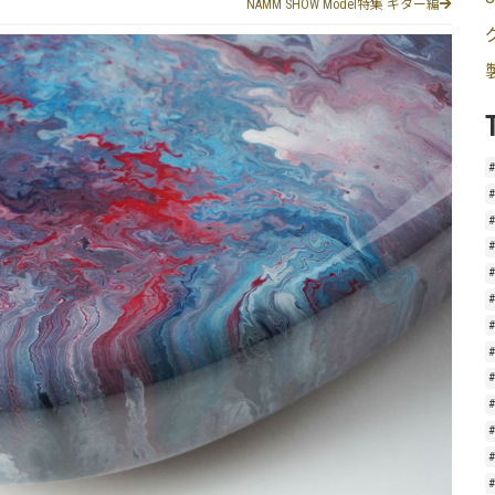
NAMM SHOW Model特集 ギター編
#