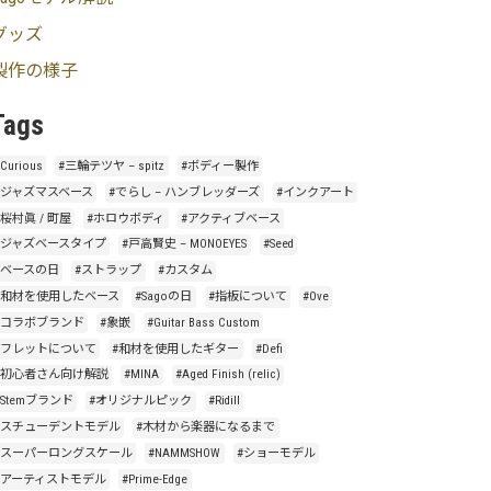
グッズ
製作の様子
Tags
Curious
#三輪テツヤ – spitz
#ボディー製作
#ジャズマスベース
#でらし – ハンブレッダーズ
#インクアート
#桜村眞 / 町屋
#ホロウボディ
#アクティブベース
#ジャズベースタイプ
#戸高賢史 – MONOEYES
#Seed
#ベースの日
#ストラップ
#カスタム
#和材を使用したベース
#Sagoの日
#指板について
#Ove
#コラボブランド
#象嵌
#Guitar Bass Custom
#フレットについて
#和材を使用したギター
#Defi
#初心者さん向け解説
#MINA
#Aged Finish (relic)
#Stemブランド
#オリジナルピック
#Ridill
#スチューデントモデル
#木材から楽器になるまで
#スーパーロングスケール
#NAMMSHOW
#ショーモデル
#アーティストモデル
#Prime-Edge