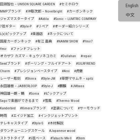
#田淵智也 – UNISON SQUARE GARDEN
#セミホロウ
English
#MMPブランド
#沖聡次郎 – Novelbright
#カーボンネック
中文
#ジャズマスタータイプ
#Aldila
#Sonic – LUMTRIC COMPANY
#7弦ギター
#Style-P
#リペア
#オーダー紹介シリーズ
#L(x)ピックアップ
#楽器店
#ネックについて
#国産カーボンネック
#有江 嘉典
#NAMM SHOW
#Ymir7
Ymir
#ファンドフレット
#オカザワ カズマ – キュウソネコカミ
#Dullahan
#repair
#Seedブランド
#ポーリング・フルイドアート
#GILRFRIEND
#Charm
#プレシジョンベースタイプ
#Arxi
#虎徹
#レーザー彫刻
#Shinra
#Style-JM
#草野マサムネ – spitz
#永田雄樹 – JABBERLOOP
#Style-J
#麒麟
#JMbass
#神田雄一朗 – 鶴
#Sonia
#ピックアップ
#Sagoで楽器ができるまで
#雪風
#Thermo Wood
Kanderbird
#Ximeraブランド
#塗装について
#サーモウッド
#時雨
#エイジド加工
#インクジェットプリント
#テレキャスタイプ
#Style-S
#木材解説
#ダウンチューニングスケール
#Japanese wood
#ストラトタイプ
#5弦ベース
#Tabuchi Mk-II
#Stem