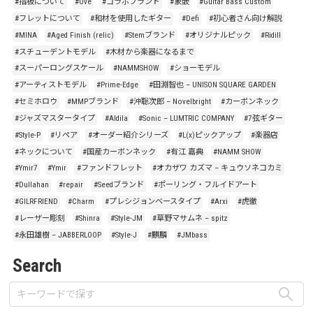
#指板について
#Ove
#コラボブランド
#象嵌
#Guitar Bass Custom
#フレットについて
#和材を使用したギター
#Defi
#初心者さん向け解説
#MINA
#Aged Finish (relic)
#Stemブランド
#オリジナルピック
#Ridill
#スチューデントモデル
#木材から楽器になるまで
#スーパーロングスケール
#NAMMSHOW
#ショーモデル
#アーティストモデル
#Prime-Edge
#田淵智也 – UNISON SQUARE GARDEN
#セミホロウ
#MMPブランド
#沖聡次郎 – Novelbright
#カーボンネック
#ジャズマスタータイプ
#Aldila
#Sonic – LUMTRIC COMPANY
#7弦ギター
#Style-P
#リペア
#オーダー紹介シリーズ
#L(x)ピックアップ
#楽器店
#ネックについて
#国産カーボンネック
#有江 嘉典
#NAMM SHOW
#Ymir7
#Ymir
#ファンドフレット
#オカザワ カズマ – キュウソネコカミ
#Dullahan
#repair
#Seedブランド
#ポーリング・フルイドアート
#GILRFRIEND
#Charm
#プレシジョンベースタイプ
#Arxi
#虎徹
#レーザー彫刻
#Shinra
#Style-JM
#草野マサムネ – spitz
#永田雄樹 – JABBERLOOP
#Style-J
#麒麟
#JMbass
Search