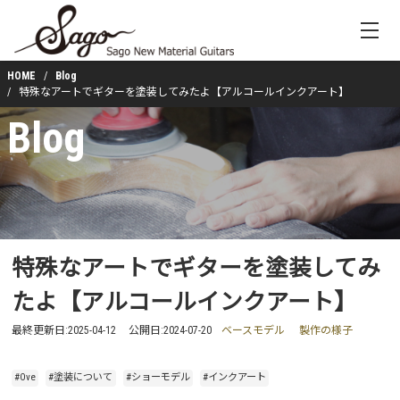
HOME
Blog
特殊なアートでギターを塗装してみたよ【アルコールインクアート】
Blog
特殊なアートでギターを塗装してみ
たよ【アルコールインクアート】
最終更新日:
2025-04-12
公開日:
2024-07-20
ベースモデル
製作の様子
#Ove
#塗装について
#ショーモデル
#インクアート