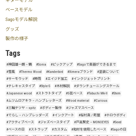
ギターモデル
ベースモデル
Sagoモデル解説
グッズ
製作の様子
Tags
#神田雄一朗 – 鶴
#Sonia
#ピックアップ
#Sagoで楽器ができるまで
#雪風
#Thermo Wood
#Kanderbird
#Ximeraブランド
#塗装について
#サーモウッド
#時雨
#エイジド加工
#インクジェットプリント
#テレキャスタイプ
#Style-S
#木材解説
#ダウンチューニングスケール
#Japanese wood
#ストラトタイプ
#5弦ベース
#Tabuchi Mk-II
#Stem
#ムツムロアキラ – ハンブレッターズ
#Wood material
#Curious
#三輪テツヤ – spitz
#ボディー製作
#ジャズマスベース
#でらし – ハンブレッダーズ
#インクアート
#桜村眞 / 町屋
#ホロウボディ
#アクティブベース
#ジャズベースタイプ
#戸高賢史 – MONOEYES
#Seed
#ベースの日
#ストラップ
#カスタム
#和材を使用したベース
#Sagoの日