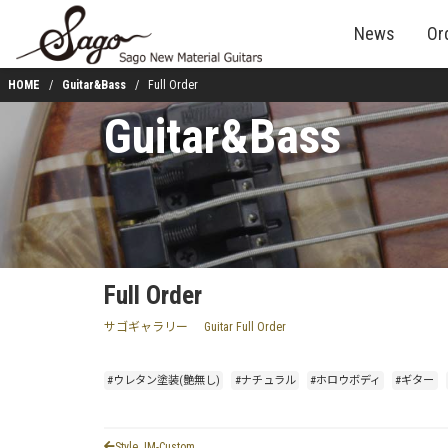
News
Or
HOME
Guitar&Bass
Full Order
Guitar&Bass
Full Order
サゴギャラリー
Guitar Full Order
#ウレタン塗装(艶無し)
#ナチュラル
#ホロウボディ
#ギター
Style JM-Custom