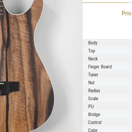
Pri
Body
Top
Neck
Finger Board
Tuner
Nut
Radius
Scale
PU
Bridge
Control
Color