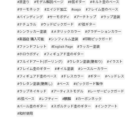
#漆塗り
#モデル解説ページ
#8弦ギター
#キルト杢のベース
#サーモネック
#エイジド加工
#sago
#フレイム杢のベース
#バインディング
#サーモボディ
#アーチトップ
#ラップ塗装
#ナチュラル
#ウッドピックガード
#7弦ギター
#シンラッカー塗装
#メタリックカラー
#グラデーションカラー
#楽器店 購入可能
#シンフィルム塗装
#印刷ピックガード
#ファンドフレット
#English Page
#ラッカー塗装
#ホロウボディ
#フィギュアド杢のギター
#フルイドアート(ポーリング)
#ウレタン塗装(艶有り)
#イラスト
#フレイム杢のギター
#オイル塗装
#シースルーカラー
#フィギュアド杢のベース
#ドレスカラー
#ギター
#ヘッドレス
#ウレタン塗装(艶無し)
#ベース
#ピックガード製作
#ラップネイキッド
#アーティストモデル
#レーザーピックガード
#5弦ベース
#レフティー
#麒麟
#カーボンネック
#バール杢のギター
#スポルテッド杢のギター
#インクアート
#和材使用