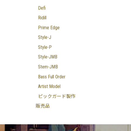
Defi
Ridill
Prime Edge
Style-J
Style-P
Style-JMB
Stem-JMB
Bass Full Order
Artist Model
ピックガード製作
販売品