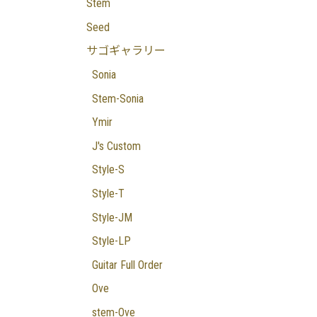
Stem
Seed
サゴギャラリー
Sonia
Stem-Sonia
Ymir
J's Custom
Style-S
Style-T
Style-JM
Style-LP
Guitar Full Order
Ove
stem-Ove