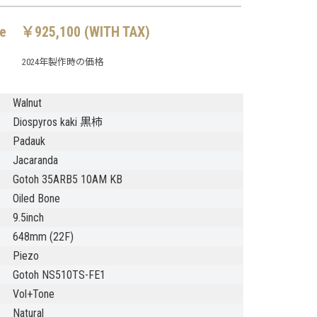
ce ￥925,100 (WITH TAX)
2024年製作時の価格
Walnut
Diospyros kaki 黒柿
Padauk
Jacaranda
Gotoh 35ARB5 10AM KB
Oiled Bone
9.5inch
648mm (22F)
Piezo
Gotoh NS510TS-FE1
Vol+Tone
Natural