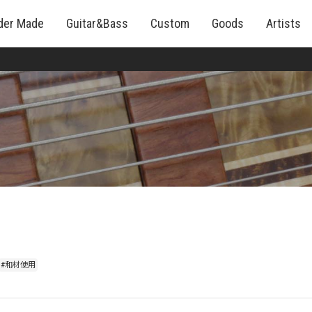
der Made
Guitar&Bass
Custom
Goods
Artists
#和材使用