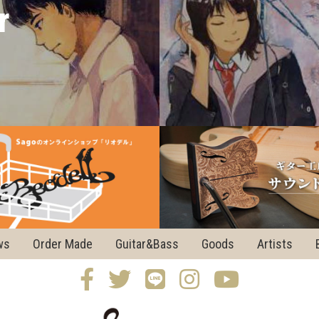
r
ws
Order Made
Guitar&Bass
Goods
Artists