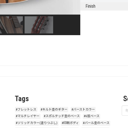
Finish
Tags
S
#フレットレス
#キルト杢のギター
#バーストカラー
#マルチレイヤー
#スポルテッド杢のベース
#6弦ベース
#ソリッドカラー(塗りつぶし)
#印刷ボディ
#バール杢のベース