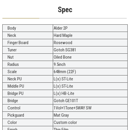
Spec
Body
Alder 2P
Neck
Hard Maple
Finger Board
Rosewood
Tuner
Gotoh SG381
Nut
Oiled Bone
Radius
9.5inch
Scale
648mm (22F)
Neck PU
L(x) ST-Lite
Middle PU
L(x) ST-Lite
Bridge PU
L(x) HB-Lite
Bridge
Gotoh GE101T
Control
1Vol+1Tone+5WAY SW
Pickguard
Mat Gray
Color
Custom color
Finish
Thin Film