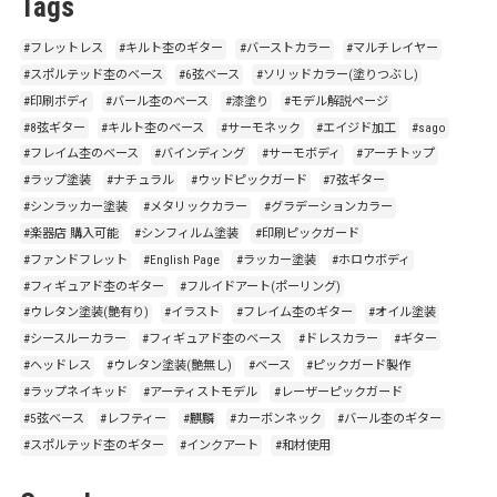
Tags
#フレットレス
#キルト杢のギター
#バーストカラー
#マルチレイヤー
#スポルテッド杢のベース
#6弦ベース
#ソリッドカラー(塗りつぶし)
#印刷ボディ
#バール杢のベース
#漆塗り
#モデル解説ページ
#8弦ギター
#キルト杢のベース
#サーモネック
#エイジド加工
#sago
#フレイム杢のベース
#バインディング
#サーモボディ
#アーチトップ
#ラップ塗装
#ナチュラル
#ウッドピックガード
#7弦ギター
#シンラッカー塗装
#メタリックカラー
#グラデーションカラー
#楽器店 購入可能
#シンフィルム塗装
#印刷ピックガード
#ファンドフレット
#English Page
#ラッカー塗装
#ホロウボディ
#フィギュアド杢のギター
#フルイドアート(ポーリング)
#ウレタン塗装(艶有り)
#イラスト
#フレイム杢のギター
#オイル塗装
#シースルーカラー
#フィギュアド杢のベース
#ドレスカラー
#ギター
#ヘッドレス
#ウレタン塗装(艶無し)
#ベース
#ピックガード製作
#ラップネイキッド
#アーティストモデル
#レーザーピックガード
#5弦ベース
#レフティー
#麒麟
#カーボンネック
#バール杢のギター
#スポルテッド杢のギター
#インクアート
#和材使用