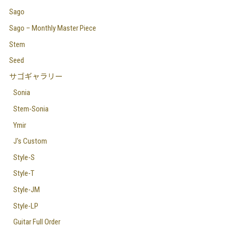
Sago
Sago – Monthly Master Piece
Stem
Seed
サゴギャラリー
Sonia
Stem-Sonia
Ymir
J's Custom
Style-S
Style-T
Style-JM
Style-LP
Guitar Full Order