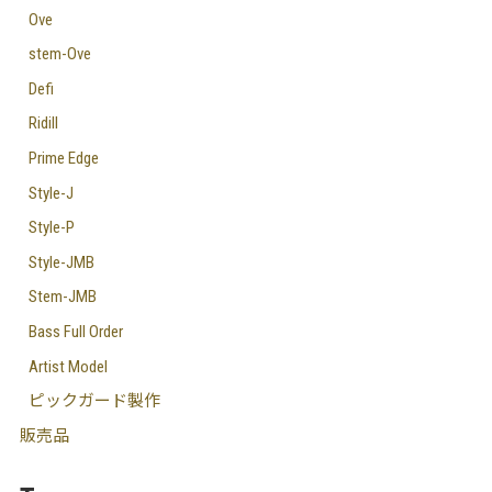
Ove
stem-Ove
Defi
Ridill
Prime Edge
Style-J
Style-P
Style-JMB
Stem-JMB
Bass Full Order
Artist Model
ピックガード製作
販売品