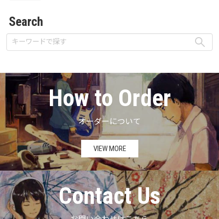
Search
How to Order
オーダーについて
VIEW MORE
Contact Us