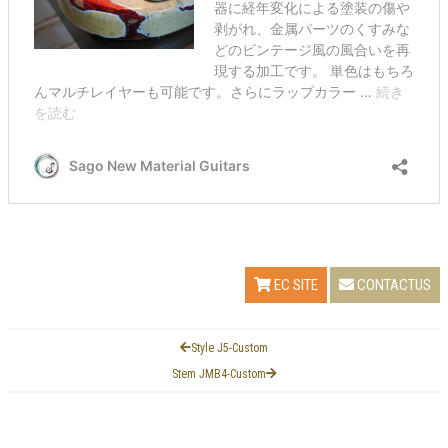
EC SITE
CONTACTUS
Style J5-Custom
Stem JMB4-Custom