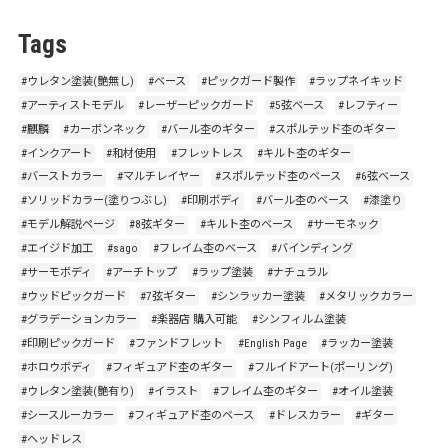
Tags
#ウレタン塗装(艶無し)
#ベース
#ピックガード製作
#ラップネイキッド
#アーティストモデル
#レーザーピックガード
#5弦ベース
#レフティー
#麒麟
#カーボンネック
#バール杢のギター
#スポルテッド杢のギター
#インクアート
#和材使用
#フレットレス
#キルト杢のギター
#バーストカラー
#マルチレイヤー
#スポルテッド杢のベース
#6弦ベース
#ソリッドカラー(塗りつぶし)
#印刷ボディ
#バール杢のベース
#漆塗り
#モデル解説ページ
#8弦ギター
#キルト杢のベース
#サーモネック
#エイジド加工
#sago
#フレイム杢のベース
#バインディング
#サーモボディ
#アーチトップ
#ラップ塗装
#ナチュラル
#ウッドピックガード
#7弦ギター
#シンラッカー塗装
#メタリックカラー
#グラデーションカラー
#楽器店 購入可能
#シンフィルム塗装
#印刷ピックガード
#ファンドフレット
#English Page
#ラッカー塗装
#ホロウボディ
#フィギュアド杢のギター
#フルイドアート(ポーリング)
#ウレタン塗装(艶有り)
#イラスト
#フレイム杢のギター
#オイル塗装
#シースルーカラー
#フィギュアド杢のベース
#ドレスカラー
#ギター
#ヘッドレス