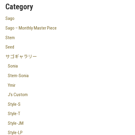
Category
Sago
Sago – Monthly Master Piece
Stem
Seed
サゴギャラリー
Sonia
Stem-Sonia
Ymir
J's Custom
Style-S
Style-T
Style-JM
Style-LP