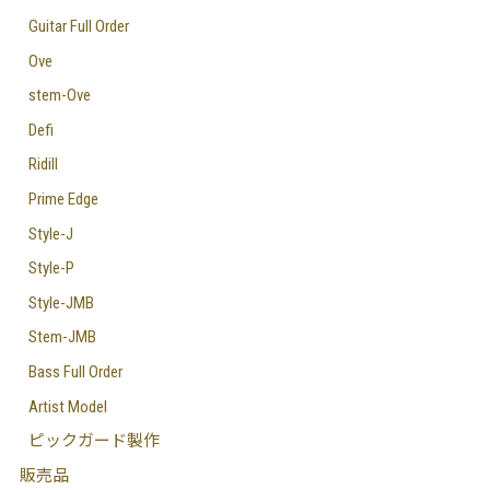
Guitar Full Order
Ove
stem-Ove
Defi
Ridill
Prime Edge
Style-J
Style-P
Style-JMB
Stem-JMB
Bass Full Order
Artist Model
ピックガード製作
販売品