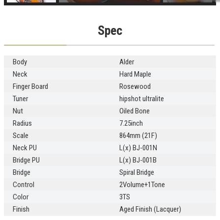
Spec
Body
Alder
Neck
Hard Maple
Finger Board
Rosewood
Tuner
hipshot ultralite
Nut
Oiled Bone
Radius
7.25inch
Scale
864mm (21F)
Neck PU
L(x) BJ-001N
Bridge PU
L(x) BJ-001B
Bridge
Spiral Bridge
Control
2Volume+1Tone
Color
3TS
Finish
Aged Finish (Lacquer)