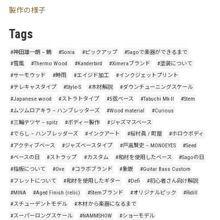
製作の様子
Tags
#神田雄一朗 – 鶴
#Sonia
#ピックアップ
#Sagoで楽器ができるまで
#雪風
#Thermo Wood
#Kanderbird
#Ximeraブランド
#塗装について
#サーモウッド
#時雨
#エイジド加工
#インクジェットプリント
#テレキャスタイプ
#Style-S
#木材解説
#ダウンチューニングスケール
#Japanese wood
#ストラトタイプ
#5弦ベース
#Tabuchi Mk-II
#Stem
#ムツムロアキラ – ハンブレッターズ
#Wood material
#Curious
#三輪テツヤ – spitz
#ボディー製作
#ジャズマスベース
#でらし – ハンブレッダーズ
#インクアート
#桜村眞 / 町屋
#ホロウボディ
#アクティブベース
#ジャズベースタイプ
#戸高賢史 – MONOEYES
#Seed
#ベースの日
#ストラップ
#カスタム
#和材を使用したベース
#Sagoの日
#指板について
#Ove
#コラボブランド
#象嵌
#Guitar Bass Custom
#フレットについて
#和材を使用したギター
#Defi
#初心者さん向け解説
#MINA
#Aged Finish (relic)
#Stemブランド
#オリジナルピック
#Ridill
#スチューデントモデル
#木材から楽器になるまで
#スーパーロングスケール
#NAMMSHOW
#ショーモデル