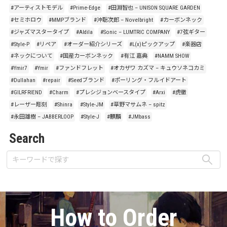
#アーティストモデル
#Prime-Edge
#田淵智也 – UNISON SQUARE GARDEN
#セミホロウ
#MMPブランド
#沖聡次郎 – Novelbright
#カーボンネック
#ジャズマスタータイプ
#Aldila
#Sonic – LUMTRIC COMPANY
#7弦ギター
#Style-P
#リペア
#オーダー紹介シリーズ
#L(x)ピックアップ
#楽器店
#ネックについて
#国産カーボンネック
#有江 嘉典
#NAMM SHOW
#Ymir7
#Ymir
#ファンドフレット
#オカザワ カズマ – キュウソネコカミ
#Dullahan
#repair
#Seedブランド
#ポーリング・フルイドアート
#GILRFRIEND
#Charm
#プレシジョンベースタイプ
#Arxi
#虎徹
#レーザー彫刻
#Shinra
#Style-JM
#草野マサムネ – spitz
#永田雄樹 – JABBERLOOP
#Style-J
#麒麟
#JMbass
Search
How to Order