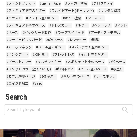
#ファンドフレット
#English Page
#ラッカー塗装
#ホロウボディ
#フィギュアド杢のギター
#フルイドアート(ポーリング)
#ウレタン塗装
#イラスト
#フレイム杢のギター
#オイル塗装
#シースルー
#フィギュアド杢のベース
#ドレスカラー
#ギター
#ヘッドレス
#マット
#ベース
#ピックガード製作
#ラップネイキッド
#アーティストモデル
#レーザーピックガード
#5弦ベース
#レフティー
#麒麟
#カーボンネック
#バール杢のギター
#スポルテッド杢のギター
#インクアート
#和材使用
#フレットレス
#キルト杢のギター
#バーストカラー
#マルチレイヤー
#スポルテッド杢のベース
#6弦ベース
#ソリッドカラー(塗りつぶし)
#印刷ボディ
#バール杢のベース
#漆塗り
#モデル解説ページ
#8弦ギター
#キルト杢のベース
#サーモネック
#エイジド加工
#sago
Search