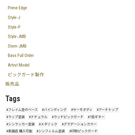
Prime Edge
Style-J
Style-P
Style-JMB
Stem-JMB
Bass Full Order
Artist Model
ピックガード製作
販売品
Tags
#フレイム杢のベース
#バインディング
#サーモボディ
#アーチトップ
#ラップ塗装
#ナチュラル
#ウッドピックガード
#7弦ギター
#シンラッカー塗装
#メタリック
#グラデーションカラー
#楽器店 購入可能
#シンフィルム塗装
#印刷ピックガード