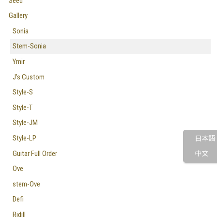
Seed
Gallery
Sonia
Stem-Sonia
Ymir
J's Custom
Style-S
Style-T
Style-JM
Style-LP
日本語
Guitar Full Order
中文
Ove
stem-Ove
Defi
Ridill