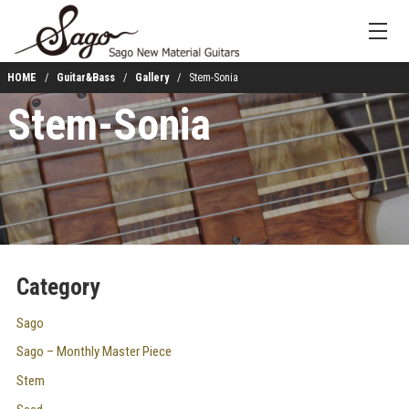
HOME
Guitar&Bass
Gallery
Stem-Sonia
Stem-Sonia
Category
Sago
Sago – Monthly Master Piece
Stem