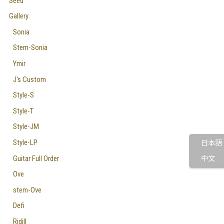
Seed
Gallery
Sonia
Stem-Sonia
Ymir
J's Custom
Style-S
Style-T
Style-JM
Style-LP
日本語
Guitar Full Order
中文
Ove
stem-Ove
Defi
Ridill