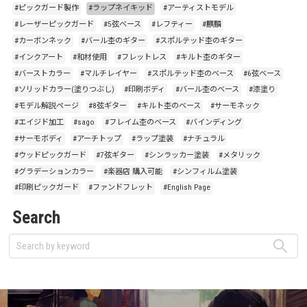
#ピックガード製作
#ラップネイキッド
#アーティストモデル
#レーザーピックガード
#5弦ベース
#レフティー
#麒麟
#カーボンネック
#バール杢のギター
#スポルテッド杢のギター
#インクアート
#和材使用
#フレットレス
#キルト杢のギター
#バーストカラー
#マルチレイヤー
#スポルテッド杢のベース
#6弦ベース
#ソリッドカラー(塗りつぶし)
#印刷ボディ
#バール杢のベース
#漆塗り
#モデル解説ページ
#8弦ギター
#キルト杢のベース
#サーモネック
#エイジド加工
#sago
#フレイム杢のベース
#バインディング
#サーモボディ
#アーチトップ
#ラップ塗装
#ナチュラル
#ウッドピックガード
#7弦ギター
#シンラッカー塗装
#メタリック
#グラデーションカラー
#楽器店 購入可能
#シンフィルム塗装
#印刷ピックガード
#ファンドフレット
#English Page
Search