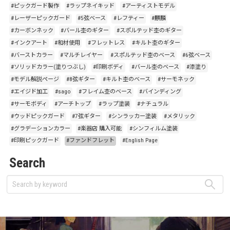
#ピックガード製作
#ラップネイキッド
#アーティストモデル
#レーザーピックガード
#5弦ベース
#レフティー
#麒麟
#カーボンネック
#バール杢のギター
#スポルテッド杢のギター
#インクアート
#和材使用
#フレットレス
#キルト杢のギター
#バーストカラー
#マルチレイヤー
#スポルテッド杢のベース
#6弦ベース
#ソリッドカラー(塗りつぶし)
#印刷ボディ
#バール杢のベース
#漆塗り
#モデル解説ページ
#8弦ギター
#キルト杢のベース
#サーモネック
#エイジド加工
#sago
#フレイム杢のベース
#バインディング
#サーモボディ
#アーチトップ
#ラップ塗装
#ナチュラル
#ウッドピックガード
#7弦ギター
#シンラッカー塗装
#メタリック
#グラデーションカラー
#楽器店 購入可能
#シンフィルム塗装
#印刷ピックガード
#ファンドフレット
#English Page
Search