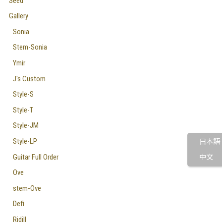
Seed
Gallery
Sonia
Stem-Sonia
Ymir
J's Custom
Style-S
Style-T
Style-JM
Style-LP
日本語
Guitar Full Order
中文
Ove
stem-Ove
Defi
Ridill