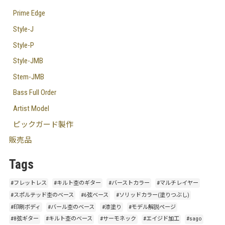
Prime Edge
Style-J
Style-P
Style-JMB
Stem-JMB
Bass Full Order
Artist Model
ピックガード製作
販売品
Tags
#フレットレス
#キルト杢のギター
#バーストカラー
#マルチレイヤー
#スポルテッド杢のベース
#6弦ベース
#ソリッドカラー(塗りつぶし)
#印刷ボディ
#バール杢のベース
#漆塗り
#モデル解説ページ
#8弦ギター
#キルト杢のベース
#サーモネック
#エイジド加工
#sago