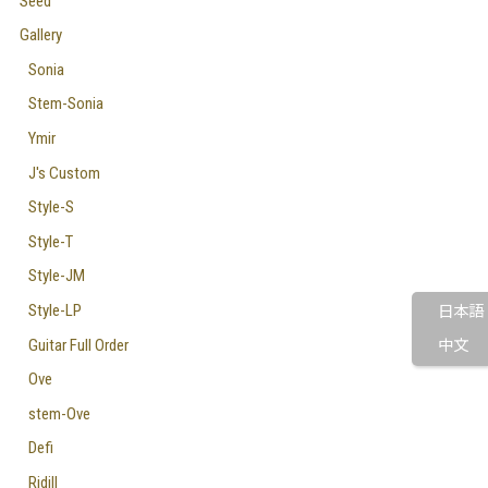
Seed
Gallery
Sonia
Stem-Sonia
Ymir
J's Custom
Style-S
Style-T
Style-JM
Style-LP
日本語
Guitar Full Order
中文
Ove
stem-Ove
Defi
Ridill