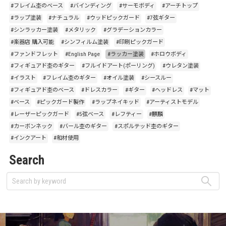
#フレイム杢のベース
#バインディング
#サーモボディ
#アーチトップ
#ラップ塗装
#ナチュラル
#ウッドピックガード
#7弦ギター
#シンラッカー塗装
#メタリック
#グラデーションカラー
#楽器店 購入可能
#シンフィルム塗装
#印刷ピックガード
#ファンドフレット
#English Page
#ラッカー塗装
#ホロウボディ
#フィギュアド杢のギター
#フルイドアート(ポーリング)
#ウレタン塗装
#イラスト
#フレイム杢のギター
#オイル塗装
#シースルー
#フィギュアド杢のベース
#ドレスカラー
#ギター
#ヘッドレス
#マット
#ベース
#ピックガード製作
#ラップネイキッド
#アーティストモデル
#レーザーピックガード
#5弦ベース
#レフティー
#麒麟
#カーボンネック
#バール杢のギター
#スポルテッド杢のギター
#インクアート
#和材使用
Search