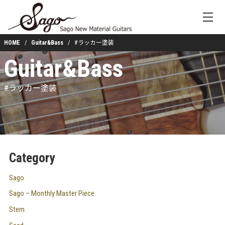
HOME
Guitar&Bass
#ラッカー塗装
Guitar&Bass
#ラッカー塗装
Category
Sago
Sago – Monthly Master Piece
Stem