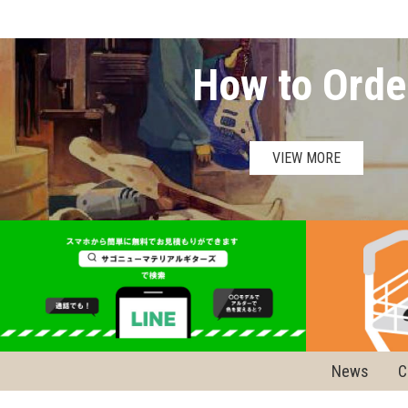
How to Orde
VIEW MORE
News
C