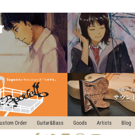
r
ustom Order
Guitar&Bass
Goods
Artists
Blog