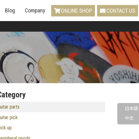
Blog
Company
ONLINE SHOP
CONTACT US
Category
uitar parts
日本語
uitar pick
中文
ick up
eripheral goods