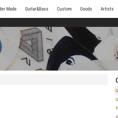
der Made
Guitar&Bass
Custom
Goods
Artists
G
G
P
P