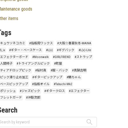
aintenance goods
ther items
Tags
#キュウソネコカミ
#指板用ワックス
#大阪☆春夏秋冬-MAINA
S_ix
#ギター・ベースケース
#L(x)
#ギグバック
#L(x)-Lite
#エフェクターボード
#Moonwalk
#GIRLFRIEND
#ストラップ
#人間椅子
#トライアングルピック
#町屋
#ティアドロップピック
#桜村眞
#服・バック
#真鍋吉明
#ピック滑り止め加工
#ギターピックアップ
#鶴ちゃん
#ベースピックアップ
#指板オイル
#Tabuchi-Mk2
#ポリッシュ
#ジャズピック
#ギタークロス
#エフェクター
#フレットガード
#沖聡次郎
Search