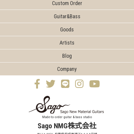
Custom Order
Guitar&Bass
Goods
Artists
Blog
Company
Made-to-order guitar & bass studio
Sago NMG株式会社