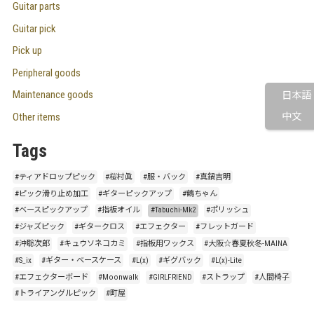
Guitar parts
Guitar pick
Pick up
Peripheral goods
Maintenance goods
日本語
Other items
中文
Tags
#ティアドロップピック
#桜村眞
#服・バック
#真鍋吉明
#ピック滑り止め加工
#ギターピックアップ
#鶴ちゃん
#ベースピックアップ
#指板オイル
#Tabuchi-Mk2
#ポリッシュ
#ジャズピック
#ギタークロス
#エフェクター
#フレットガード
#沖聡次郎
#キュウソネコカミ
#指板用ワックス
#大阪☆春夏秋冬-MAINA
#S_ix
#ギター・ベースケース
#L(x)
#ギグバック
#L(x)-Lite
#エフェクターボード
#Moonwalk
#GIRLFRIEND
#ストラップ
#人間椅子
#トライアングルピック
#町屋