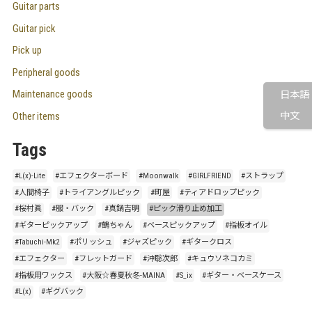
Guitar parts
Guitar pick
Pick up
Peripheral goods
Maintenance goods
日本語
Other items
中文
Tags
#L(x)-Lite
#エフェクターボード
#Moonwalk
#GIRLFRIEND
#ストラップ
#人間椅子
#トライアングルピック
#町屋
#ティアドロップピック
#桜村眞
#服・バック
#真鍋吉明
#ピック滑り止め加工
#ギターピックアップ
#鶴ちゃん
#ベースピックアップ
#指板オイル
#Tabuchi-Mk2
#ポリッシュ
#ジャズピック
#ギタークロス
#エフェクター
#フレットガード
#沖聡次郎
#キュウソネコカミ
#指板用ワックス
#大阪☆春夏秋冬-MAINA
#S_ix
#ギター・ベースケース
#L(x)
#ギグバック