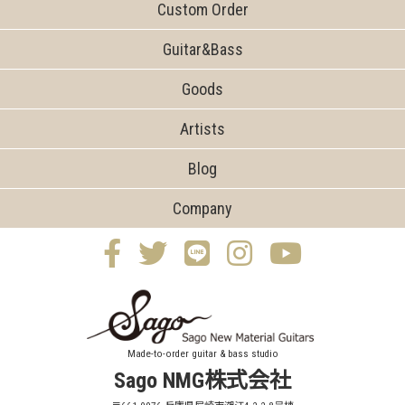
Custom Order
Guitar&Bass
Goods
Artists
Blog
Company
Made-to-order guitar & bass studio
Sago NMG株式会社