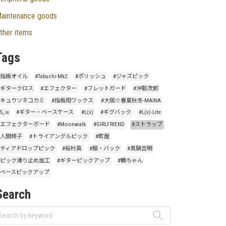
aintenance goods
ther items
Tags
#指板オイル
#Tabuchi-Mk2
#ポリッシュ
#ジャズピック
#ギタークロス
#エフェクター
#フレットガード
#沖聡次郎
#キュウソネコカミ
#指板用ワックス
#大阪☆春夏秋冬-MAINA
S_ix
#ギター・ベースケース
#L(x)
#ギグバック
#L(x)-Lite
#エフェクターボード
#Moonwalk
#GIRLFRIEND
#ストラップ
#人間椅子
#トライアングルピック
#町屋
#ティアドロップピック
#桜村眞
#服・バック
#真鍋吉明
#ピック滑り止め加工
#ギターピックアップ
#鶴ちゃん
#ベースピックアップ
Search