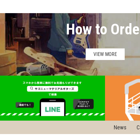
How to Orde
VIEW MORE
News
C