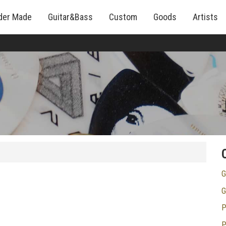
der Made
Guitar&Bass
Custom
Goods
Artists
G
G
P
P