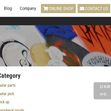
Blog
Company
ONLINE SHOP
CONTACT US
Category
uitar parts
日本語
uitar pick
中文
ick up
eripheral goods