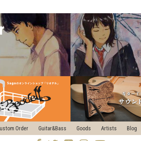
r
ustom Order
Guitar&Bass
Goods
Artists
Blog