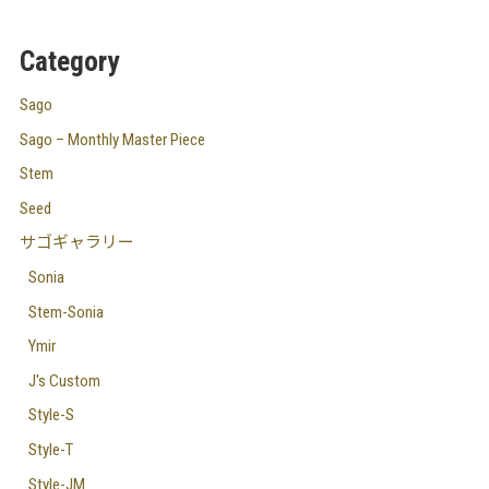
Category
Sago
Sago – Monthly Master Piece
Stem
Seed
サゴギャラリー
Sonia
Stem-Sonia
Ymir
J's Custom
Style-S
Style-T
Style-JM