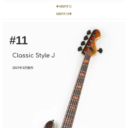
MMP#12
MMP#10
#11
Classic Style J
2021年3月製作