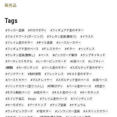
販売品
Tags
#ラッカー塗装
#ホロウボディ
#フィギュアド杢のギター
#フルイドアート(ポーリング)
#ウレタン塗装(艶有り)
#イラスト
#フレイム杢のギター
#オイル塗装
#シースルーカラー
#フィギュアド杢のベース
#ドレスカラー
#ギター
#ヘッドレス
#ウレタン塗装(艶無し)
#ベース
#ピックガード製作
#ラップネイキッド
#アーティストモデル
#レーザーピックガード
#5弦ベース
#レフティー
#麒麟
#カーボンネック
#バール杢のギター
#スポルテッド杢のギター
#インクアート
#和材使用
#フレットレス
#キルト杢のギター
#バーストカラー
#マルチレイヤー
#スポルテッド杢のベース
#6弦ベース
#ソリッドカラー(塗りつぶし)
#印刷ボディ
#バール杢のベース
#漆塗り
#モデル解説ページ
#8弦ギター
#キルト杢のベース
#サーモネック
#エイジド加工
#sago
#フレイム杢のベース
#バインディング
#サーモボディ
#アーチトップ
#ラップ塗装
#ナチュラル
#ウッドピックガード
#7弦ギター
#シンラッカー塗装
#メタリックカラー