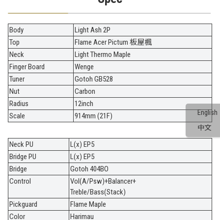
Body
Light Ash 2P
Top
Flame Acer Pictum 板屋楓
Neck
Light Thermo Maple
Finger Board
Wenge
Tuner
Gotoh GB528
Nut
Carbon
Radius
12inch
English
Scale
914mm (21F)
中文
Neck PU
L(x) EP5
Bridge PU
L(x) EP5
Bridge
Gotoh 404BO
Control
Vol(A/Psw)+Balancer+
Treble/Bass(Stack)
Pickguard
Flame Maple
Color
Harimau