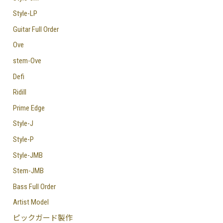
Style-LP
Guitar Full Order
Ove
stem-Ove
Defi
Ridill
Prime Edge
Style-J
Style-P
Style-JMB
Stem-JMB
Bass Full Order
Artist Model
ピックガード製作