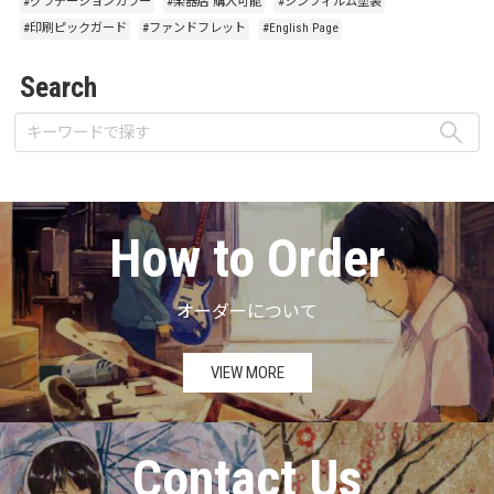
#グラデーションカラー
#楽器店 購入可能
#シンフィルム塗装
#印刷ピックガード
#ファンドフレット
#English Page
Search
How to Order
オーダーについて
VIEW MORE
Contact Us